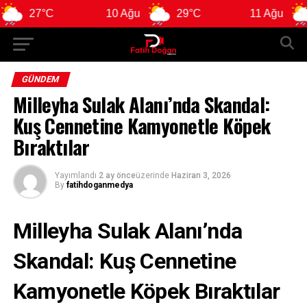
7°C
10 Ağu
29°C
11 Ağu
29°C
GÜNDEM
Milleyha Sulak Alanı’nda Skandal:
Kuş Cennetine Kamyonetle Köpek
Bıraktılar
Yayımlandı
2 ay önce
üzerinde
Haziran 3, 2026
By
fatihdoganmedya
Milleyha Sulak Alanı’nda
Skandal: Kuş Cennetine
Kamyonetle Köpek Bıraktılar