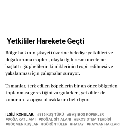
Yetkililer Harekete Geçti
Bölge halkının şikayeti üzerine belediye yetkilileri ve
doğa koruma ekipleri, olayla ilgili resmi inceleme
başlattı. Şüphelilerin kimliklerinin tespit edilmesi ve
yakalanması için çalışmalar sürüyor.
Uzmanlar, terk edilen köpeklerin bir an önce bölgeden
toplanması gerektiğini vurgularken, yetkililer de
konunun takipçisi olacaklarını belirtiyor.
İLGILI KONULAR:
316 KUŞ TÜRÜ
BAŞIBOŞ KÖPEKLER
DOĞA KATLIAMI
DOĞAL SIT ALANI
EKOSISTEM TEHDIDI
GÖÇMEN KUŞLAR
GÖRÜNTÜLER
HATAY
HAYVAN HAKLARI