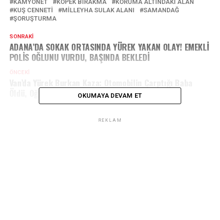
KAMYONET
KÖPEK BIRAKMA
KORUMA ALTINDAKI ALAN
KUŞ CENNETI
MILLEYHA SULAK ALANI
SAMANDAĞ
ŞORUŞTURMA
SONRAKI
ADANA’DA SOKAK ORTASINDA YÜREK YAKAN OLAY! EMEKLİ
POLİS OĞLUNU VURDU, BAŞINDA BEKLEDİ
ÖNCEKI
Van’da Yürek Burkan Kaza: Otomobilin Çarptığı Baba
Öldü, Oğlu Yaralandı
OKUMAYA DEVAM ET
REKLAM