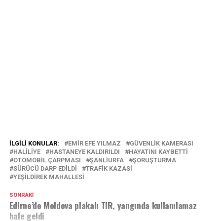
İLGILI KONULAR:
EMIR EFE YILMAZ
GÜVENLIK KAMERASI
HALILIYE
HASTANEYE KALDIRILDI
HAYATINI KAYBETTI
OTOMOBİL ÇARPMASI
ŞANLIURFA
ŞORUŞTURMA
SÜRÜCÜ DARP EDILDI
TRAFİK KAZASİ
YEŞILDIREK MAHALLESI
SONRAKI
Edirne’de Moldova plakalı TIR, yangında kullanılamaz
hale geldi