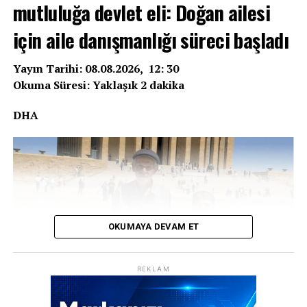
Olay, Şanlıurfa’nın Haliliye ilçesine bağlı Ahmet Yesevi
mutluluğa devlet eli: Doğan ailesi
Mahallesi’ndeki bir zincir markete ait iş yerinde meydana
için aile danışmanlığı süreci başladı
geldi. Marketin mutfak bölümünde tıkanan lavabo gideri,
işletme sorumlusu tarafından tesisatçıya haber verilmesi
üzerine çözüme kavuşturulmak istendi.
Yayın Tarihi: 08.08.2026, 12: 30
Okuma Süresi: Yaklaşık 2 dakika
DHA
REKLAM
OKUMAYA DEVAM ET
REKLAM