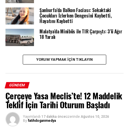
Şanlıurfa’da Balkon Faciası: Sokaktaki
Çocukları İzlerken Dengesini Kaybetti,
Hayatını Kaybetti
Malatya’da Minibüs ile TIR Çarpıştı: 3’ü Ağır
18 Yaralı
YORUM YAPMAK IÇIN TIKLAYIN
GÜNDEM
Çerçeve Yasa Meclis’te! 12 Maddelik
Teklif İçin Tarihi Oturum Başladı
Yayımlandı
17 dakika önce
üzerinde
Ağustos 10, 2026
By
fatihdoganmedya