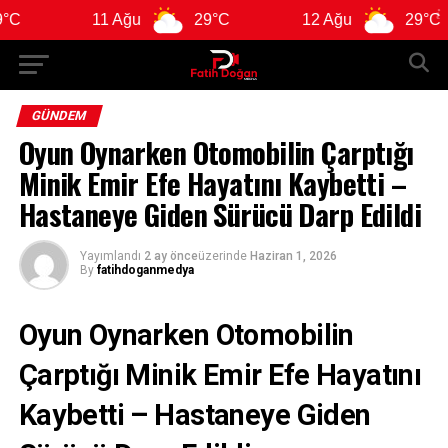
11 Ağu
29°C
12 Ağu
29°C
GÜNDEM
Oyun Oynarken Otomobilin Çarptığı
Minik Emir Efe Hayatını Kaybetti –
Hastaneye Giden Sürücü Darp Edildi
Yayımlandı
2 ay önce
üzerinde
Haziran 1, 2026
By
fatihdoganmedya
Oyun Oynarken Otomobilin
Çarptığı Minik Emir Efe Hayatını
Kaybetti – Hastaneye Giden