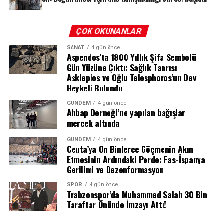
tıkanıklıkları çözmek için tasarlanmıştır. Ancak üzerine
sıcak su dökülmesi, farklı kimyasallarla karıştırılması
veya kapalı ortamda buharlaşması ciddi patlamalara ve
Tüp bebek tedavisi kararı alan Doğan çifti, bu uğurda
ÇOK OKUNANLAR
kimyasal yanıklara yol açabilir. Uzmanlar, bu ürünlerin
oturdukları evi satarak tüm imkânlarını seferber etti. 6
SANAT
4 gün önce
mutlaka kullanım kılavuzuna uygun şekilde ve gerekli
yıl önce dünyaya gelen ikiz kızlarına Tekbir Gül ve Havva
Aspendos’ta 1800 Yıllık Şifa Sembolü
önlemler alınarak kullanılması gerektiği konusunda
Gül adını verdiler. 71 yaşında baba olmanın mutluluğunu
Gün Yüzüne Çıktı: Sağlık Tanrısı
uyarıyor.
yaşayan Abuzer Doğan, hayatının değişimini şu sözlerle
Asklepios ve Oğlu Telesphoros’un Dev
Heykeli Bulundu
anlatmıştı:
GÜNDEM
4 gün önce
REKLAM
“Eskiden işten eve geldiğimde kahveye gider, gece geç
Ahbap Derneği’ne yapılan bağışlar
saatlere kadar vakit geçirirdim. Şimdi ise işten çıkar
mercek altında
çıkmaz eve geliyor, çocuklarımla ilgileniyorum.
GÜNDEM
4 gün önce
Ceuta’ya On Binlerce Göçmenin Akın
Etmesinin Ardındaki Perde: Fas-İspanya
Gerilimi ve Dezenformasyon
SPOR
4 gün önce
Trabzonspor’da Muhammed Salah 30 Bin
Taraftar Önünde İmzayı Attı!