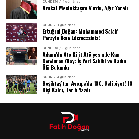
GÜNDEM
4 gün önce
Avukat Meslektaşını Vurdu, Ağır Yaralı
SPOR
4 gün önce
Ertuğrul Doğan: Muhammed Salah’ı
Parayla İkna Edemezsiniz!
GÜNDEM
3 gün önce
Adana’da Oto Kilit Atölyesinde Kan
Donduran Olay: İş Yeri Sahibi ve Kadın
Ölü Bulundu
SPOR
4 gün önce
Beşiktaş’tan Avrupa’da 100. Galibiyet! 10
Son Durum
Kişi Kaldı, Tarih Yazdı
Olayla ilgili soruşturma devam ederken, yetkililer
patlamanın detayları ve yaralıların sağlık durumu
hakkında kamuoyuna ek bilgi vereceklerini açıkladı.