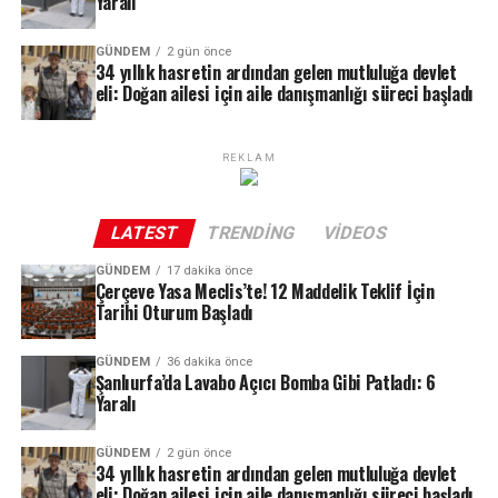
Yaralı
Yaralılar Hastaneye Kaldırıldı
GÜNDEM
2 gün önce
Patlama sonucu vücutlarının çeşitli yerlerinde yanıklar
34 yıllık hasretin ardından gelen mutluluğa devlet
eli: Doğan ailesi için aile danışmanlığı süreci başladı
oluşan 6 kişi, olay yerine sevk edilen sağlık ekipleri
tarafından ambulansla Şanlıurfa kent merkezindeki
hastanelere kaldırıldı. Yaralıların sağlık durumlarına
REKLAM
ilişkin henüz resmi bir açıklama yapılmazken,
tedavilerinin devam ettiği öğrenildi.
LATEST
TRENDING
VIDEOS
Olay Yerinde İnceleme
GÜNDEM
17 dakika önce
Çerçeve Yasa Meclis’te! 12 Maddelik Teklif İçin
Patlamanın ardından bölgeye polis ve AFAD ekipleri
Tarihi Oturum Başladı
sevk edildi. Ekipler olay yerinde detaylı inceleme
başlatarak patlamanın kesin nedeni ve olası ihmaller
GÜNDEM
36 dakika önce
konusunda soruşturma başlattı.
Şanlıurfa’da Lavabo Açıcı Bomba Gibi Patladı: 6
Yaralı
Lavabo Açıcılar Ne Kadar Tehlikeli?
GÜNDEM
2 gün önce
34 yıllık hasretin ardından gelen mutluluğa devlet
Bu tür kimyasal açıcılar, güçlü asit veya baz içerikleriyle
eli: Doğan ailesi için aile danışmanlığı süreci başladı