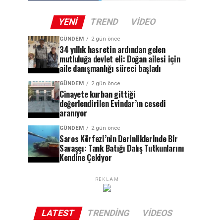
YENI
TREND
VIDEO
GÜNDEM
2 gün önce
34 yıllık hasretin ardından gelen
mutluluğa devlet eli: Doğan ailesi için
aile danışmanlığı süreci başladı
GÜNDEM
2 gün önce
Cinayete kurban gittiği
değerlendirilen Evindar’ın cesedi
aranıyor
GÜNDEM
2 gün önce
Saros Körfezi’nin Derinliklerinde Bir
Savaşçı: Tank Batığı Dalış Tutkunlarını
Kendine Çekiyor
REKLAM
LATEST
TRENDING
VIDEOS