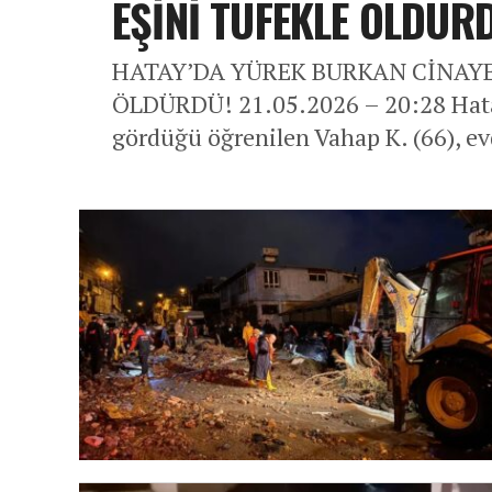
EŞİNİ TÜFEKLE ÖLDÜR
HATAY’DA YÜREK BURKAN CİNAYET
ÖLDÜRDÜ! 21.05.2026 – 20:28 Hatay
gördüğü öğrenilen Vahap K. (66), evde