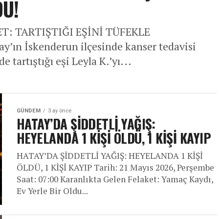
DÜ!
: TARTIŞTIĞI EŞİNİ TÜFEKLE
’ın İskenderun ilçesinde kanser tedavisi
 tartıştığı eşi Leyla K.’yı...
GÜNDEM
3 ay önce
HATAY’DA ŞİDDETLİ YAĞIŞ:
HEYELANDA 1 KİŞİ ÖLDÜ, 1 KİŞİ KAYIP
HATAY’DA ŞİDDETLİ YAĞIŞ: HEYELANDA 1 KİŞİ
ÖLDÜ, 1 KİŞİ KAYIP Tarih: 21 Mayıs 2026, Perşembe
Saat: 07:00 Karanlıkta Gelen Felaket: Yamaç Kaydı,
Ev Yerle Bir Oldu...