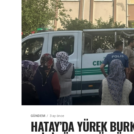
GÜNDEM
3 ay önce
HATAY’DA YÜREK BURK