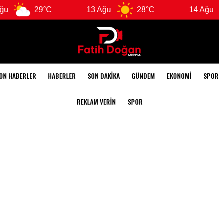
C
13 Ağu
28°C
14 Ağu
26°C
ON HABERLER
HABERLER
SON DAKIKA
GÜNDEM
EKONOMI
SPOR
REKLAM VERIN
SPOR