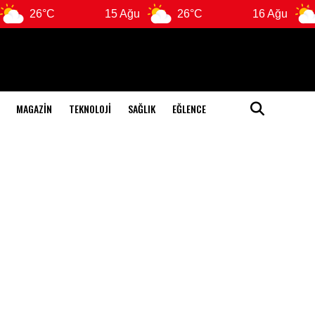
15 Ağu
26°C
16 Ağu
25°C
MAGAZIN
TEKNOLOJI
SAĞLIK
EĞLENCE