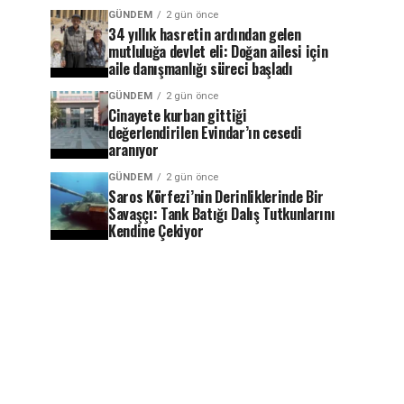
GÜNDEM
2 gün önce
34 yıllık hasretin ardından gelen
mutluluğa devlet eli: Doğan ailesi için
aile danışmanlığı süreci başladı
GÜNDEM
2 gün önce
Cinayete kurban gittiği
değerlendirilen Evindar’ın cesedi
aranıyor
GÜNDEM
2 gün önce
Saros Körfezi’nin Derinliklerinde Bir
Savaşçı: Tank Batığı Dalış Tutkunlarını
Kendine Çekiyor