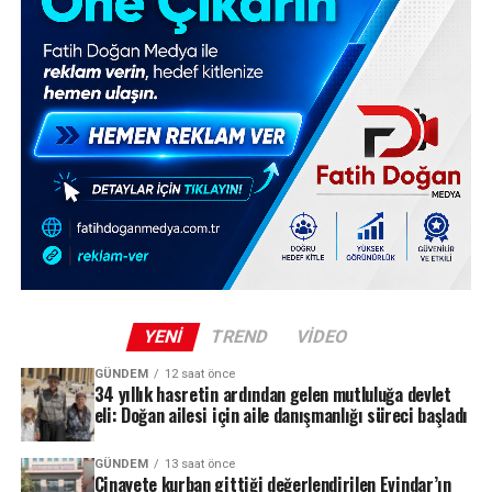
YENI
TREND
VIDEO
GÜNDEM
12 saat önce
34 yıllık hasretin ardından gelen mutluluğa devlet
eli: Doğan ailesi için aile danışmanlığı süreci başladı
GÜNDEM
13 saat önce
Cinayete kurban gittiği değerlendirilen Evindar’ın