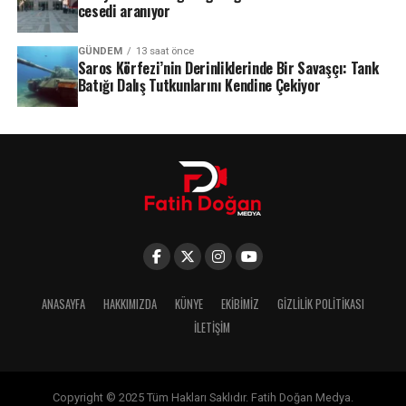
cesedi aranıyor
GÜNDEM
13 saat önce
Saros Körfezi’nin Derinliklerinde Bir Savaşçı: Tank
Batığı Dalış Tutkunlarını Kendine Çekiyor
ANASAYFA
HAKKIMIZDA
KÜNYE
EKIBIMIZ
GIZLILIK POLITIKASI
İLETIŞIM
Copyright © 2025 Tüm Hakları Saklıdır. Fatih Doğan Medya.