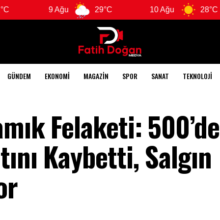
9 Ağu
29°C
10 Ağu
28°C
GÜNDEM
EKONOMI
MAGAZIN
SPOR
SANAT
TEKNOLOJI
amık Felaketi: 500’d
ını Kaybetti, Salgın
or