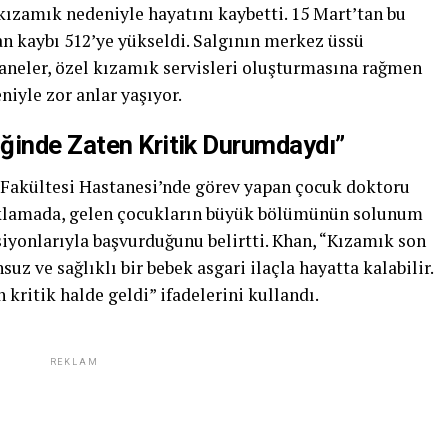
kızamık nedeniyle hayatını kaybetti. 15 Mart’tan bu
an kaybı 512’ye yükseldi. Salgının merkez üssü
eler, özel kızamık servisleri oluşturmasına rağmen
iyle zor anlar yaşıyor.
ğinde Zaten Kritik Durumdaydı”
Fakültesi Hastanesi’nde görev yapan çocuk doktoru
çıklamada, gelen çocukların büyük bölümünün solunum
ksiyonlarıyla başvurduğunu belirtti. Khan, “Kızamık son
uz ve sağlıklı bir bebek asgari ilaçla hayatta kalabilir.
kritik halde geldi” ifadelerini kullandı.
REKLAM