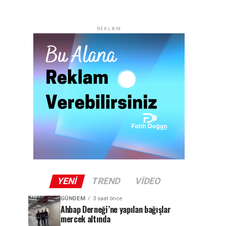
REKLAM
YENI
TREND
VIDEO
GÜNDEM
3 saat önce
Ahbap Derneği’ne yapılan bağışlar
mercek altında