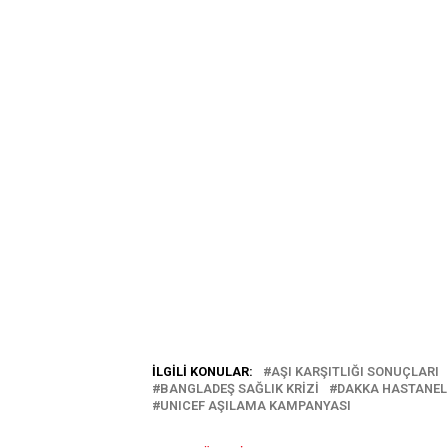
İLGILI KONULAR:
AŞI KARŞITLIĞI SONUÇLARI
BANGLADEŞ SAĞLIK KRIZI
DAKKA HASTANEL
UNICEF AŞILAMA KAMPANYASI