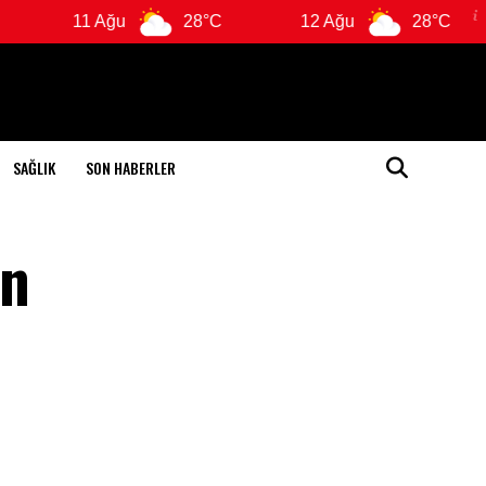
11 Ağu
28°C
12 Ağu
28°C
SAĞLIK
SON HABERLER
en