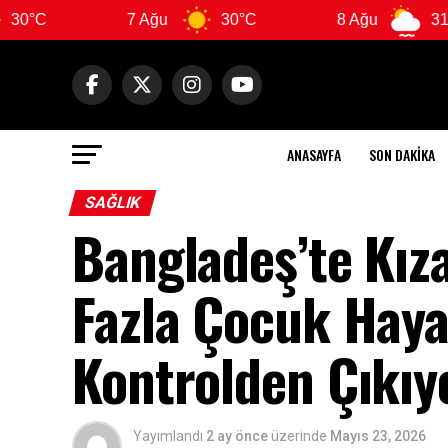
7 Ağu
30°C
8 Ağu
31°C
ANASAYFA
SON DAKIKA
SAĞLIK
Bangladeş’te Kız
Fazla Çocuk Hayat
Kontrolden Çıkıy
Yayımlandı
2 ay önce
üzerinde
Mayıs 23, 2026