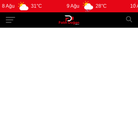
 Ağu
31°C
9 Ağu
28°C
10 A