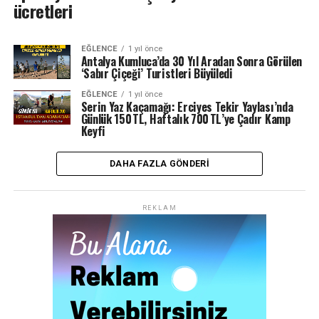
ücretleri
EĞLENCE
1 yıl önce
Antalya Kumluca’da 30 Yıl Aradan Sonra Görülen
‘Sabır Çiçeği’ Turistleri Büyüledi
EĞLENCE
1 yıl önce
Serin Yaz Kaçamağı: Erciyes Tekir Yaylası’nda
Günlük 150 TL, Haftalık 700 TL’ye Çadır Kamp
Keyfi
DAHA FAZLA GÖNDERI
REKLAM