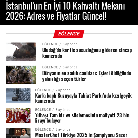
İstanbul’un En İyi 10 Kahvaltı Mekanı
2026: Adres ve Fiyatlar Güncel!
EĞLENCE
EĞLENCE
5 ay önce
Uludağ’da kar ile susuzluğunu gideren sincap
kamerada
EĞLENCE
6 ay önce
Dünyanın en sadık canlıları: Eşleri öldüğünde
yalnızlığı seçen türler
EĞLENCE
7 ay önce
Karla kaplı Kuzuyayla Tabiat Parkı’nda kızılgeyik
kamerada
EĞLENCE
8 ay önce
Yılbaşı Tam bir ev süslemesinin maliyeti 23 bin
lirayı buluyor
EĞLENCE
8 ay önce
MasterChef Türkiye 2025’in Şampiyonu Sezer