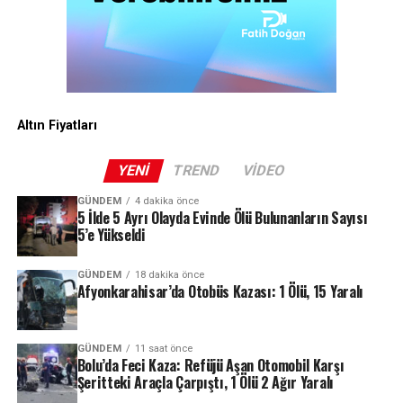
Altın Fiyatları
YENI
TREND
VIDEO
GÜNDEM
4 dakika önce
5 İlde 5 Ayrı Olayda Evinde Ölü Bulunanların Sayısı
5’e Yükseldi
GÜNDEM
18 dakika önce
Afyonkarahisar’da Otobüs Kazası: 1 Ölü, 15 Yaralı
GÜNDEM
11 saat önce
Bolu’da Feci Kaza: Refüjü Aşan Otomobil Karşı
Şeritteki Araçla Çarpıştı, 1 Ölü 2 Ağır Yaralı