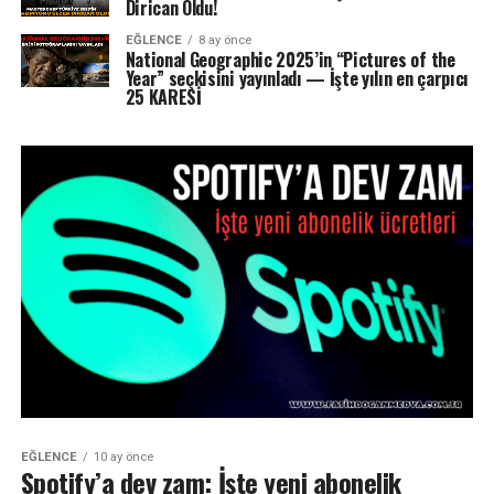
Dirican Oldu!
EĞLENCE
8 ay önce
National Geographic 2025’in “Pictures of the
Year” seçkisini yayınladı — İşte yılın en çarpıcı
25 KARESİ
EĞLENCE
10 ay önce
Spotify’a dev zam: İşte yeni abonelik