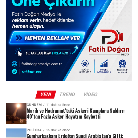
YENI
TREND
VIDEO
GÜNDEM
11 dakika önce
Marib ve Hadramut’taki Askeri Kamplara Saldırı:
40’tan Fazla Asker Hayatını Kaybetti
POLITIKA
25 dakika önce
Cumhurbaşkanı Erdoğan Suudi Arabistan’a Gitti: