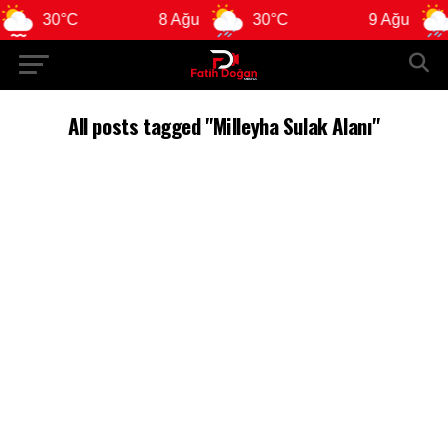
30°C
8 Ağu
30°C
9 Ağu
All posts tagged "Milleyha Sulak Alanı"