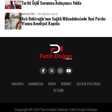
Tarihi Üçlü Savunma Anlaşması Yolda
MAGAZIN
40 dakika önce
Aslı Bekiroğlu’nun Sağlık Mücadelesinde Yeni Perde:
9’uncu Ameliyat Kapıda
ANASAYFA
HAKKIMIZDA
KÜNYE
EKIBIMIZ
GIZLILIK POLITIKASI
İLETIŞIM
Copyright © 2025 Tüm Hakları Saklıdır. Fatih Doğan Medya.