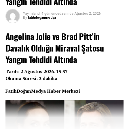
Yangın Tehdidi Altında
katılımıyla bir veda töreni düzenlenecek ve ardından
ebediyete uğurlanacak.
Yayımlandı
4 gün önce
üzerinde
Ağustos 2, 2026
Veda Töreni Üsküdar’da Yapılacak
By
fatihdoganmedya
Can Kolukısa için yarın saat 15.00’te İBB Şehir
Angelina Jolie ve Brad Pitt’in
Tiyatroları Üsküdar Musahipzade Celâl Sahnesi’nde
Davalık Olduğu Miraval Şatosu
anma ve veda töreni gerçekleştirilecek. Törene
sanatçının ailesi, yakın dostları ve sevenlerinin yoğun
Yangın Tehdidi Altında
katılım göstermesi bekleniyor.
Tarih: 2 Ağustos 2026. 15:37
Okuma Süresi: 3 dakika
REKLAM
FatihDoğanMedya Haber Merkezi