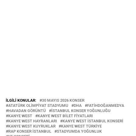
İLGILI KONULAR:
30 MAYIS 2026 KONSER
ATATÜRK OLIMPIYAT STADYUMU
DHA
FATIHDOĞANMEDYA
HAVADAN GÖRÜNTÜ
İSTANBUL KONSER YOĞUNLUĞU
KANYE WEST
KANYE WEST BILET FIYATLARI
KANYE WEST HAYRANLARI
KANYE WEST İSTANBUL KONSERI
KANYE WEST KUYRUKLAR
KANYE WEST TÜRKIYE
RAP KONSER İSTANBUL
STADYUMDA YOĞUNLUK