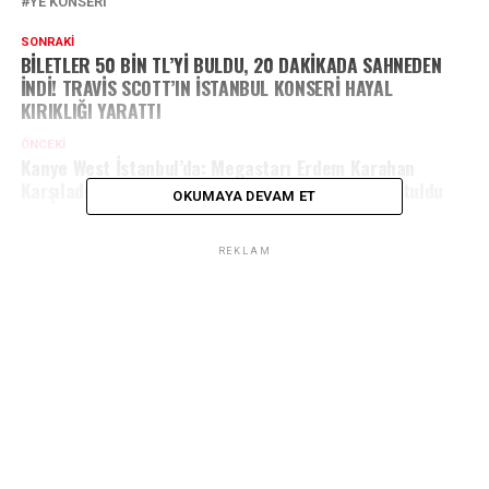
YE KONSERI
SONRAKI
BİLETLER 50 BİN TL’Yİ BULDU, 20 DAKİKADA SAHNEDEN
İNDİ! TRAVİS SCOTT’IN İSTANBUL KONSERİ HAYAL
KIRIKLIĞI YARATTI
ÖNCEKI
Kanye West İstanbul’da: Megastarı Erdem Karahan
Karşıladı, Dev Konser Öncesi Şehirde Nefesler Tutuldu
OKUMAYA DEVAM ET
REKLAM