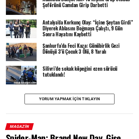
Şoförünü Camdan Girip Darbetti
Antalya’da Korkunç Olay: “İçine Şeytan Girdi”
Diyerek Ablasını Boğmaya Çalıştı, 9 Gün
Sonra Hayatını Kaybetti
Şanlıurfa’da Feci Kaza: Günübirlik Gezi
Dönüşü 3’ü Çocuk 3 Ölü, 8 Yaralı
Silivri’de sokak köpeğini ezen sürücü
tutuklandı!
YORUM YAPMAK IÇIN TIKLAYIN
MAGAZIN
Spider-Man: Brand New Day, Gişe