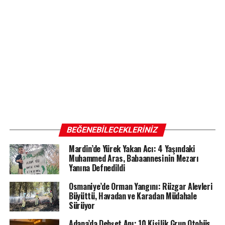
BEĞENEBILECEKLERINIZ
Mardin’de Yürek Yakan Acı: 4 Yaşındaki
Muhammed Aras, Babaannesinin Mezarı
Yanına Defnedildi
Osmaniye’de Orman Yangını: Rüzgar Alevleri
Büyüttü, Havadan ve Karadan Müdahale
Sürüyor
Adana’da Dehşet Anı: 10 Kişilik Grup Otobüs