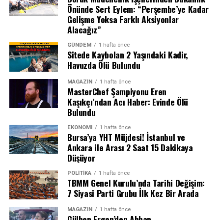
sonrasında ise Can Kolukısa, Nakkaştepe Mezarlığı’nda
Önünde Sert Eylem: “Perşembe’ye Kadar
toprağa verilecek.
Gelişme Yoksa Farklı Aksiyonlar
Alacağız”
GÜNDEM
1 hafta önce
Sitede Kaybolan 2 Yaşındaki Kadir,
Havuzda Ölü Bulundu
MAGAZIN
1 hafta önce
MasterChef Şampiyonu Eren
Kaşıkçı’ndan Acı Haber: Evinde Ölü
Bulundu
EKONOMI
1 hafta önce
Bursa’ya YHT Müjdesi! İstanbul ve
Ankara ile Arası 2 Saat 15 Dakikaya
Düşüyor
POLITIKA
1 hafta önce
TBMM Genel Kurulu’nda Tarihi Değişim:
Peter Parker’ın Yeni Macerası
7 Siyasi Parti Grubu İlk Kez Bir Arada
MAGAZIN
1 hafta önce
Tom Holland’ın canlandırdığı Peter Parker, bu filmle
Gülben Ergen’den Ahbap