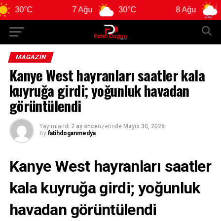
C
7 Ağu
30°C
8 Ağu
31°C
MAGAZIN
Kanye West hayranları saatler kala
kuyruğa girdi; yoğunluk havadan
görüntülendi
Yayımlandı
2 ay önce
üzerinde
Mayıs 30, 2026
By
fatihdoganmedya
Kanye West hayranları saatler
kala kuyruğa girdi; yoğunluk
havadan görüntülendi