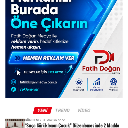
YENI
TREND
VIDEO
GÜNDEM
33 dakika önce
“Suça Sürüklenen Çocuk” Düzenlemesinde 2 Madde