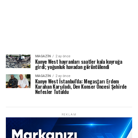
MAGAZIN
2 ay önce
Kanye West hayranları saatler kala kuyruğa
girdi; yoğunluk havadan görüntülendi
MAGAZIN
2 ay önce
Kanye West İstanbul’da: Megastarı Erdem
Karahan Karşıladı, Dev Konser Öncesi Şehirde
Nefesler Tutuldu
REKLAM