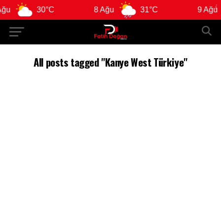
u
30°C
8 Ağu
31°C
9 Ağu
All posts tagged "Kanye West Türkiye"