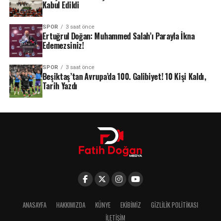
Kabul Edildi
SPOR
3 saat önce
Ertuğrul Doğan: Muhammed Salah’ı Parayla İkna
Edemezsiniz!
SPOR
3 saat önce
Beşiktaş’tan Avrupa’da 100. Galibiyet! 10 Kişi Kaldı,
Tarih Yazdı
ANASAYFA
HAKKIMIZDA
KÜNYE
EKIBIMIZ
GIZLILIK POLITIKASI
İLETIŞIM