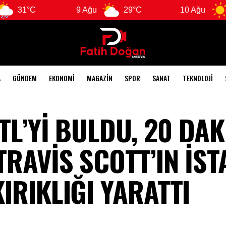
9 Ağu
29°C
10 Ağu
29°C
A
GÜNDEM
EKONOMI
MAGAZIN
SPOR
SANAT
TEKNOLOJI
 TL’Yİ BULDU, 20 DA
TRAVİS SCOTT’IN İS
IRIKLIĞI YARATTI