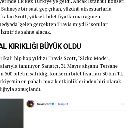
yerinde ilk kez Türkiye’ye geldi. Ancak İstanbul konseri
ı. Sahneye bir saat geç çıkan, yüzünü aksesuarlarla
kalan Scott, yüksek bilet fiyatlarına rağmen
medyada ‘gelen gerçekten Travis miydi?’ soruları
İzmir’de sahne alacak.
AL KIRIKLIĞI BÜYÜK OLDU
kalı hip hop yıldızı Travis Scott, “Sicko Mode”,
alarıyla tanınıyor. Sanatçı, 31 Mayıs akşamı Tersane
n 500 biletin satıldığı konserin bilet fiyatları 30 bin TL
ürkiye’nin en pahalı müzik etkinliklerinden biri olarak
lığıyla sonuçlandı.