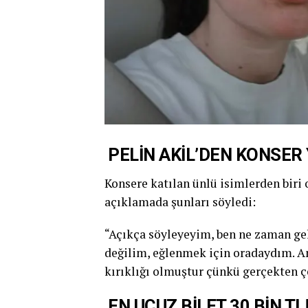
PELİN AKİL’DEN KONSE
Konsere katılan ünlü isimlerden biri
açıklamada şunları söyledi:
“Açıkça söyleyeyim, ben ne zaman ge
değilim, eğlenmek için oradaydım. An
kırıklığı olmuştur çünkü gerçekten ç
EN UCUZ BİLET 30 BİN T