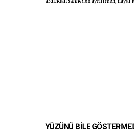
ardından sahneden ayrılırken, hayal kı
YÜZÜNÜ BİLE GÖSTERMEDİ