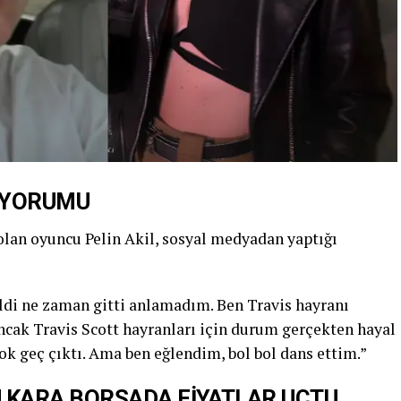
R YORUMU
 olan oyuncu Pelin Akil, sosyal medyadan yaptığı
ldi ne zaman gitti anlamadım. Ben Travis hayranı
cak Travis Scott hayranları için durum gerçekten hayal
ok geç çıktı. Ama ben eğlendim, bol bol dans ettim.”
L! KARA BORSADA FİYATLAR UÇTU