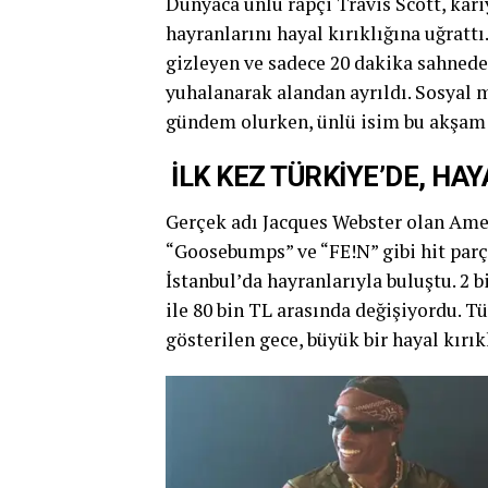
Dünyaca ünlü rapçi Travis Scott, kari
hayranlarını hayal kırıklığına uğratt
gizleyen ve sadece 20 dakika sahnede 
yuhalanarak alandan ayrıldı. Sosyal 
gündem olurken, ünlü isim bu akşam 
İLK KEZ TÜRKİYE’DE, HAY
Gerçek adı Jacques Webster olan Ameri
“Goosebumps” ve “FE!N” gibi hit parç
İstanbul’da hayranlarıyla buluştu. 2 bi
ile 80 bin TL arasında değişiyordu. T
gösterilen gece, büyük bir hayal kırık