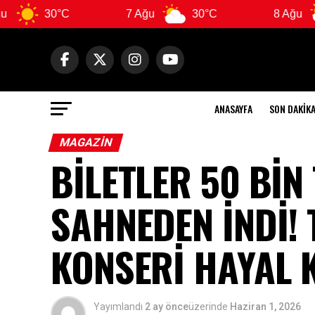
C
7 Ağu
30°C
8 Ağu
31°C
ANASAYFA
SON DAKIK
MAGAZIN
BİLETLER 50 BİN
SAHNEDEN İNDİ! 
KONSERİ HAYAL K
Yayımlandı
2 ay önce
üzerinde
Haziran 1, 2026