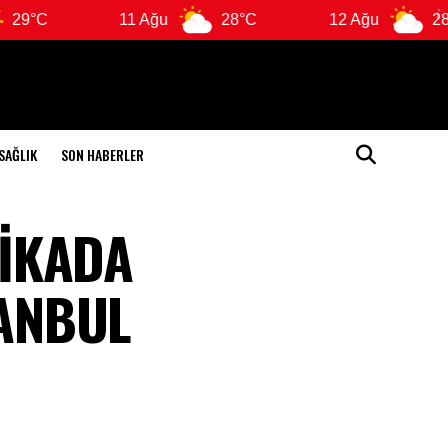
11 Ağu
28°C
12 Ağu
28°C
SAĞLIK
SON HABERLER
KİKADA
TANBUL