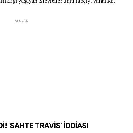
rıklığı yaşayan izleyiciler ünlü rapçiyi yuhaladı.
REKLAM
! ‘SAHTE TRAVİS’ İDDİASI