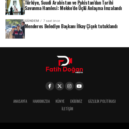
Türkiye, Suudi Arabistan ve Pakistan’dan Tarihi
Savunma Hamlesi: Mekke’de Üçlü Anlaşma İmzalandı
GÜNDEM
7 saat önce
Menderes Belediye Başkanı İlkay Çiçek tutuklandı
ANASAYFA
HAKKIMIZDA
KÜNYE
EKIBIMIZ
GIZLILIK POLITIKASI
İLETIŞIM