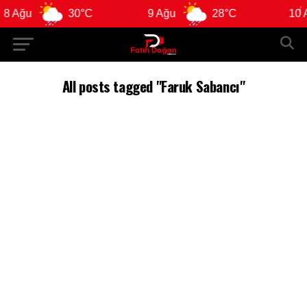
 Ağu
30°C
9 Ağu
28°C
10 A
All posts tagged "Faruk Sabancı"