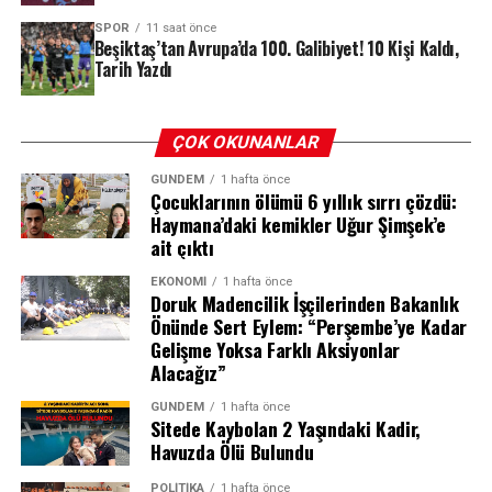
SPOR
11 saat önce
Beşiktaş’tan Avrupa’da 100. Galibiyet! 10 Kişi Kaldı,
Tarih Yazdı
ÇOK OKUNANLAR
GÜNDEM
1 hafta önce
Çocuklarının ölümü 6 yıllık sırrı çözdü:
Haymana’daki kemikler Uğur Şimşek’e
ait çıktı
EKONOMI
1 hafta önce
Doruk Madencilik İşçilerinden Bakanlık
Önünde Sert Eylem: “Perşembe’ye Kadar
Gelişme Yoksa Farklı Aksiyonlar
Alacağız”
GÜNDEM
1 hafta önce
Sitede Kaybolan 2 Yaşındaki Kadir,
Havuzda Ölü Bulundu
POLITIKA
1 hafta önce