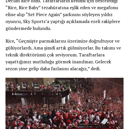
Declan Rice oldu. Taraftarların kendisi için bestelediği
“Rice, Rice Baby” tezahüratına eşlik eden ve megafonu
eline alıp “Set Piece Again” şarkısını söyleyen yıldız
oyuncu, Sky Sports’a yaptığı açıklamada ezeli rakiplere
göndermede bulundu.
Rice, “Geçmişte parmaklarını üzerimize doğrultuyor ve
gülüyorlardı. Ama şimdi artık gülmüyorlar. Bu takımı ve
teknik direktörümü çok seviyorum. Taraftarlara
yaşattığımız mutluluğu görmek inanılmaz. Gelecek
sezon yine gelip daha fazlasını alacağız,” dedi.