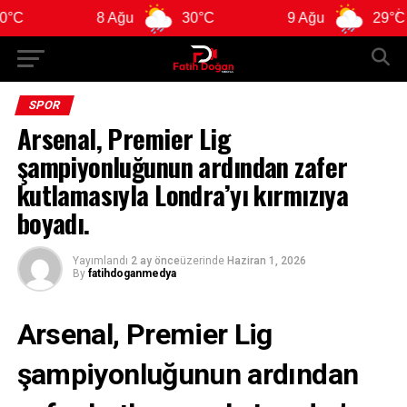
8 Ağu
30°C
9 Ağu
29°C
SPOR
Arsenal, Premier Lig
şampiyonluğunun ardından zafer
kutlamasıyla Londra’yı kırmızıya
boyadı.
Yayımlandı
2 ay önce
üzerinde
Haziran 1, 2026
By
fatihdoganmedya
Arsenal, Premier Lig
şampiyonluğunun ardından