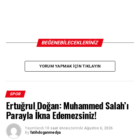
BEĞENEBILECEKLERINIZ
YORUM YAPMAK IÇIN TIKLAYIN
SPOR
Ertuğrul Doğan: Muhammed Salah’ı
Parayla İkna Edemezsiniz!
Yayımlandı
10 saat önce
üzerinde
Ağustos 6, 2026
By
fatihdoganmedya