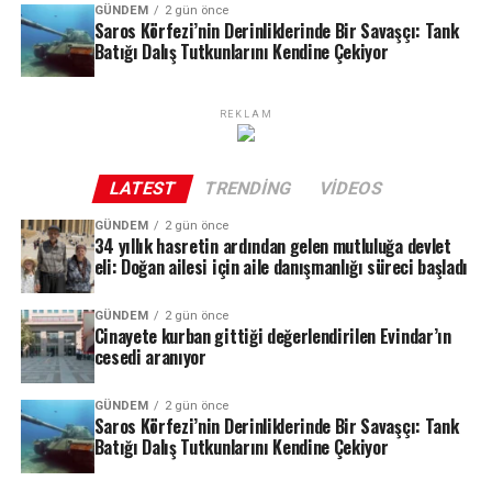
GÜNDEM
2 gün önce
Saros Körfezi’nin Derinliklerinde Bir Savaşçı: Tank
Batığı Dalış Tutkunlarını Kendine Çekiyor
REKLAM
LATEST
TRENDING
VIDEOS
ABD’de Tarihin En İyi İkinci Açılışı
GÜNDEM
2 gün önce
34 yıllık hasretin ardından gelen mutluluğa devlet
eli: Doğan ailesi için aile danışmanlığı süreci başladı
Film, ABD gişesinde 335 milyon dolarlık açılış rakamı
yakalayarak ülke tarihinin en iyi ikinci açılışını
GÜNDEM
2 gün önce
Cinayete kurban gittiği değerlendirilen Evindar’ın
gerçekleştirdi. Aynı zamanda bu sonuç, Sony Pictures’ın
cesedi aranıyor
şimdiye kadarki en yüksek açılış hasılatı olarak kayıtlara
geçti.
GÜNDEM
2 gün önce
Saros Körfezi’nin Derinliklerinde Bir Savaşçı: Tank
Uluslararası Pazarda Büyük Başarı
Batığı Dalış Tutkunlarını Kendine Çekiyor
Dağıtımcı şirketin verilerine göre film, uluslararası