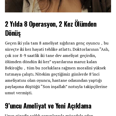
2 Yılda 8 Operasyon, 2 Kez Ölümden
Dönüş
Geçen iki yıla tam 8 ameliyat sığdıran genç oyuncu，bu
süreçte iki kez hayati tehlike atlattı. Doktorlarının “Aslı,
çok zor 8-9 saatlik iki tane dev ameliyat geçirdin,
ölümden döndün iki kez” uyarılarına maruz kalan
Bekiroğlu，tüm bu zorluklara rağmen moralini yüksek
tutmaya çalıştı. Nitekim geçtiğimiz günlerde 8’inci
ameliyatını olan oyuncu, hastane odasından yaptığı
paylaşıma düştüğü “Son inşallah” notuyla takipçilerine
umut vermişti.
9’uncu Ameliyat ve Yeni Açıklama
Uzun süredir sağlık sorunlarıyla mücadele eden