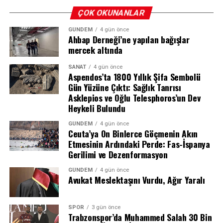
pazarda 73 bin 500’den fazla salonda 572 milyon dolar
ÇOK OKUNANLAR
kazandı. Bu rakamın 121 milyon dolarlık kısmı yalnızca
GÜNDEM
4 gün önce
Çin pazarından elde edildi. Çin seyircisinin Örümcek
Ahbap Derneği’ne yapılan bağışlar
Adam’a gösterdiği bu yoğun ilgi, filmin küresel
mercek altında
başarısındaki en önemli etkenlerden biri oldu.
SANAT
4 gün önce
Aspendos’ta 1800 Yıllık Şifa Sembolü
Avengers: Endgame’in Ardından İkinci
Gün Yüzüne Çıktı: Sağlık Tanrısı
Sırada
Asklepios ve Oğlu Telesphoros’un Dev
Heykeli Bulundu
Tabloya genel olarak bakıldığında film, ilk hafta sonunda
GÜNDEM
4 gün önce
dünya genelinde 1,2 milyar doları aşan 2019 yapımı
Ceuta’ya On Binlerce Göçmenin Akın
Etmesinin Ardındaki Perde: Fas-İspanya
“Avengers: Endgame”in ardından tüm zamanların en
Gerilimi ve Dezenformasyon
büyük ikinci küresel açılışını gerçekleştirmiş oldu. Bu
başarı, Örümcek Adam serisinin ve Marvel Evreni’nin ne
GÜNDEM
4 gün önce
Cenaze Namazı Göztepe’de Kılınacak
Avukat Meslektaşını Vurdu, Ağır Yaralı
denli güçlü bir izleyici kitlesine sahip olduğunu bir kez
daha kanıtladı.
Törenin ardından usta oyuncunun naaşı, ikindi namazını
SPOR
3 gün önce
müteakip Göztepe Tütüncü Mehmet Efendi Camii’ne
Trabzonspor’da Muhammed Salah 30 Bin