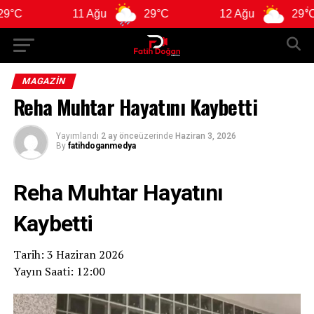
11 Ağu
29°C
12 Ağu
29°C
1
MAGAZIN
Reha Muhtar Hayatını Kaybetti
Yayımlandı
2 ay önce
üzerinde
Haziran 3, 2026
By
fatihdoganmedya
Reha Muhtar Hayatını
Kaybetti
Tarih: 3 Haziran 2026
Yayın Saati: 12:00