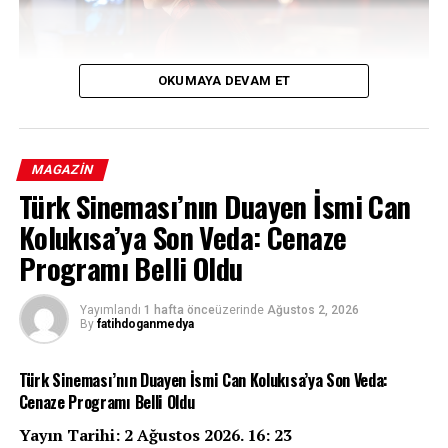
OKUMAYA DEVAM ET
MAGAZIN
Türk Sineması’nın Duayen İsmi Can
Marvel Sinematik Evreni’nin merakla beklenen yapımı
Kolukısa’ya Son Veda: Cenaze
“Spider-Man: Brand New Day”, vizyona girdiği ilk dört
günde dünya çapında 927 milyon dolar hasılat elde
Programı Belli Oldu
ederek adını sinema tarihine altın harflerle yazdırdı.
Tom Holland’ın Peter Parker rolüyle dördüncü kez
Yayımlandı
1 hafta önce
üzerinde
Ağustos 2, 2026
By
fatihdoganmedya
izleyici karşısına çıktığı yapım, tüm zamanların en
yüksek ikinci açılış rekoruna imza attı.
Türk Sineması’nın Duayen İsmi Can Kolukısa’ya Son Veda:
927 Milyon Dolarlık Dev Açılış
Cenaze Programı Belli Oldu
Yayın Tarihi: 2 Ağustos 2026. 16: 23
Sony Pictures ve Marvel Studios ortak yapımı “Spider-