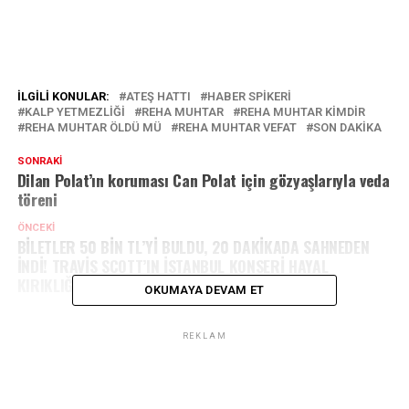
İLGILI KONULAR:
ATEŞ HATTI
HABER SPIKERI
KALP YETMEZLIĞI
REHA MUHTAR
REHA MUHTAR KIMDIR
REHA MUHTAR ÖLDÜ MÜ
REHA MUHTAR VEFAT
SON DAKİKA
SONRAKI
Dilan Polat’ın koruması Can Polat için gözyaşlarıyla veda
töreni
ÖNCEKI
BİLETLER 50 BİN TL’Yİ BULDU, 20 DAKİKADA SAHNEDEN
İNDİ! TRAVİS SCOTT’IN İSTANBUL KONSERİ HAYAL
KIRIKLIĞI YARATTI
OKUMAYA DEVAM ET
REKLAM