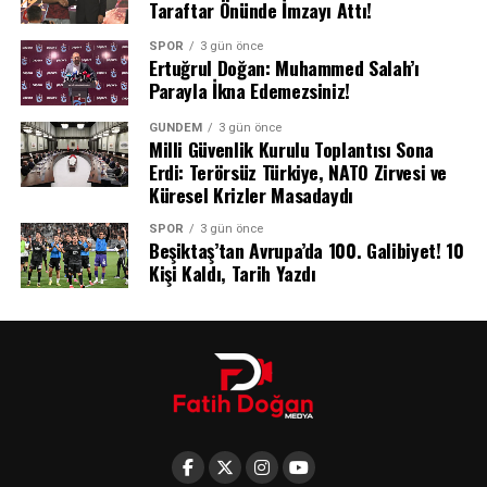
getirilecek. Burada kılınacak cenaze namazının
Taraftar Önünde İmzayı Attı!
sonrasında ise Can Kolukısa, Nakkaştepe Mezarlığı’nda
SPOR
3 gün önce
toprağa verilecek.
Ertuğrul Doğan: Muhammed Salah’ı
Parayla İkna Edemezsiniz!
GÜNDEM
3 gün önce
Milli Güvenlik Kurulu Toplantısı Sona
Erdi: Terörsüz Türkiye, NATO Zirvesi ve
Küresel Krizler Masadaydı
SPOR
3 gün önce
Beşiktaş’tan Avrupa’da 100. Galibiyet! 10
Kişi Kaldı, Tarih Yazdı
Peter Parker’ın Yeni Macerası