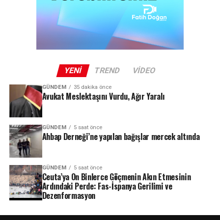
YENI
TREND
VIDEO
GÜNDEM
35 dakika önce
Avukat Meslektaşını Vurdu, Ağır Yaralı
GÜNDEM
5 saat önce
Ahbap Derneği’ne yapılan bağışlar mercek altında
GÜNDEM
5 saat önce
Ceuta’ya On Binlerce Göçmenin Akın Etmesinin
Ardındaki Perde: Fas-İspanya Gerilimi ve
Dezenformasyon