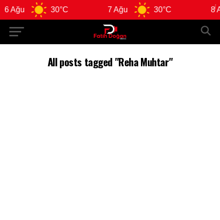
6 Ağu
30°C
7 Ağu
30°C
8 A
All posts tagged "Reha Muhtar"