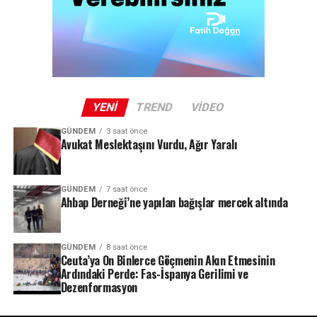
YENI
TREND
VIDEO
GÜNDEM
3 saat önce
Avukat Meslektaşını Vurdu, Ağır Yaralı
GÜNDEM
7 saat önce
Ahbap Derneği’ne yapılan bağışlar mercek altında
GÜNDEM
8 saat önce
Ceuta’ya On Binlerce Göçmenin Akın Etmesinin
Ardındaki Perde: Fas-İspanya Gerilimi ve
Dezenformasyon