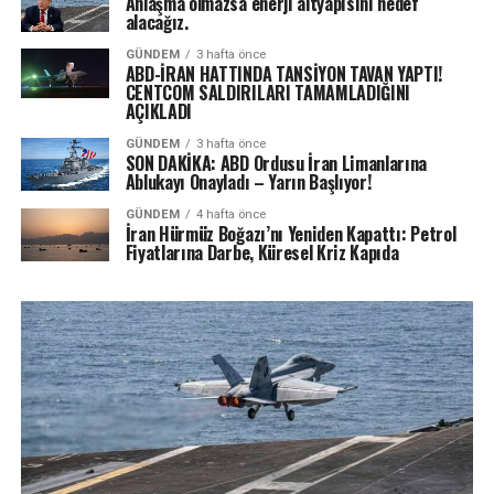
Anlaşma olmazsa enerji altyapısını hedef
alacağız.
GÜNDEM
3 hafta önce
ABD-İRAN HATTINDA TANSİYON TAVAN YAPTI!
CENTCOM SALDIRILARI TAMAMLADIĞINI
AÇIKLADI
GÜNDEM
3 hafta önce
SON DAKİKA: ABD Ordusu İran Limanlarına
Ablukayı Onayladı – Yarın Başlıyor!
GÜNDEM
4 hafta önce
İran Hürmüz Boğazı’nı Yeniden Kapattı: Petrol
Fiyatlarına Darbe, Küresel Kriz Kapıda