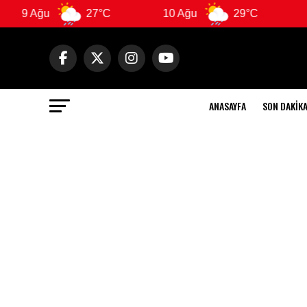
9 Ağu
27°C
10 Ağu
29°C
11
ANASAYFA
SON DAKIK