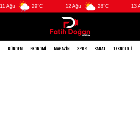
 Ağu
29°C
12 Ağu
28°C
13 Ağu
A
GÜNDEM
EKONOMI
MAGAZIN
SPOR
SANAT
TEKNOLOJI