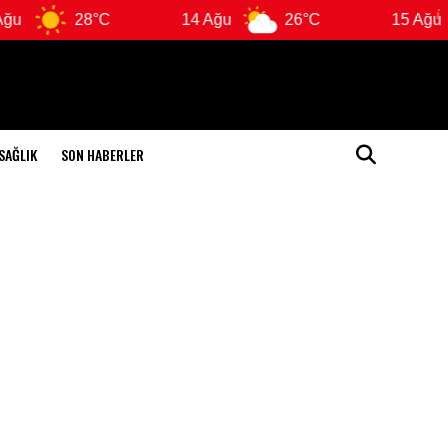
28°C
14 Ağu
26°C
15 Ağu
SAĞLIK
SON HABERLER