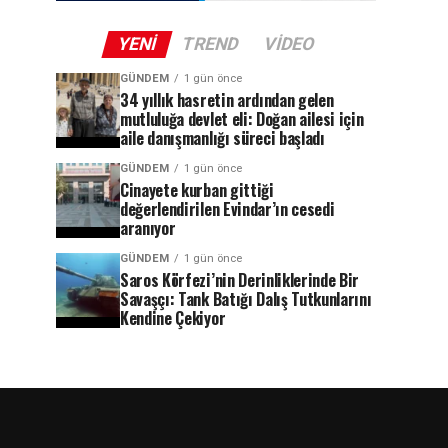
YENI
TREND
VIDEO
GÜNDEM
1 gün önce
34 yıllık hasretin ardından gelen
mutluluğa devlet eli: Doğan ailesi için
aile danışmanlığı süreci başladı
GÜNDEM
1 gün önce
Cinayete kurban gittiği
değerlendirilen Evindar’ın cesedi
aranıyor
GÜNDEM
1 gün önce
Saros Körfezi’nin Derinliklerinde Bir
Savaşçı: Tank Batığı Dalış Tutkunlarını
Kendine Çekiyor