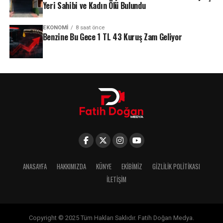
Yeri Sahibi ve Kadın Ölü Bulundu
EKONOMI
8 saat önce
Benzine Bu Gece 1 TL 43 Kuruş Zam Geliyor
ANASAYFA
HAKKIMIZDA
KÜNYE
EKIBIMIZ
GIZLILIK POLITIKASI
İLETIŞIM
Copyright © 2025 Tüm Hakları Saklıdır. Fatih Doğan Medya.