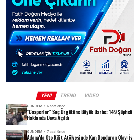
YENI
TREND
VIDEO
GÜNDEM
6 saat önce
“Casperlar” Suç Örgütüne Büyük Darbe: 149 Şüpheli
Hakkında Dava Açıldı
GÜNDEM
7 saat önce
Adana’da Oto Kilit Atölyesinde Kan Donduran Olay: İş