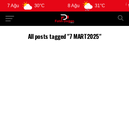
7 Ağu
30°C
8 Ağu
31°C
9 
All posts tagged "7 MART2025"