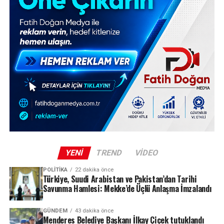
YENI
TREND
VIDEO
POLITIKA
22 dakika önce
Türkiye, Suudi Arabistan ve Pakistan’dan Tarihi
Savunma Hamlesi: Mekke’de Üçlü Anlaşma İmzalandı
GÜNDEM
43 dakika önce
Menderes Belediye Başkanı İlkay Çiçek tutuklandı