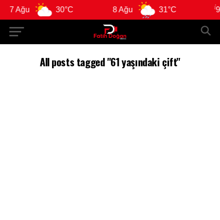
7 Ağu
30°C
8 Ağu
31°C
9 
All posts tagged "61 yaşındaki çift"