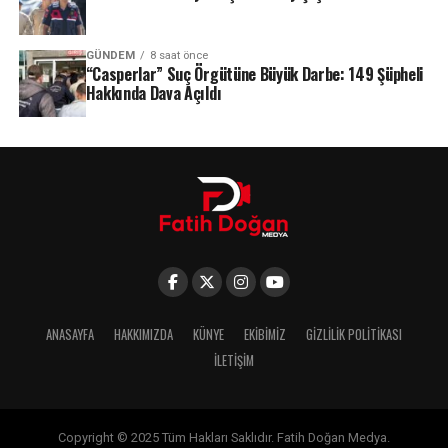
GÜNDEM
8 saat önce
“Casperlar” Suç Örgütüne Büyük Darbe: 149 Şüpheli
Hakkında Dava Açıldı
ANASAYFA
HAKKIMIZDA
KÜNYE
EKIBIMIZ
GIZLILIK POLITIKASI
İLETIŞIM
Copyright © 2025 Tüm Hakları Saklıdır. Fatih Doğan Medya.