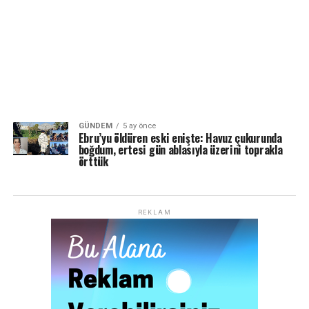
GÜNDEM
5 ay önce
Ebru’yu öldüren eski enişte: Havuz çukurunda
boğdum, ertesi gün ablasıyla üzerini toprakla
örttük
REKLAM