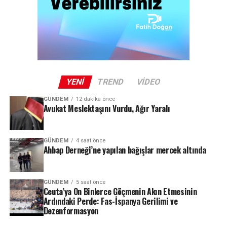
YENI
TREND
VIDEO
GÜNDEM
12 dakika önce
Avukat Meslektaşını Vurdu, Ağır Yaralı
GÜNDEM
4 saat önce
Ahbap Derneği’ne yapılan bağışlar mercek altında
GÜNDEM
5 saat önce
Ceuta’ya On Binlerce Göçmenin Akın Etmesinin
Ardındaki Perde: Fas-İspanya Gerilimi ve
Dezenformasyon