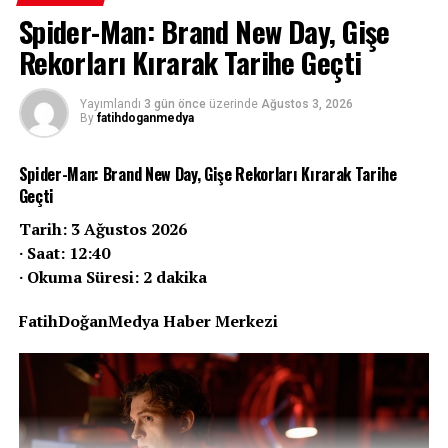
Spider-Man: Brand New Day, Gişe
Enough” adlı şarkıda bir araya gelmişti. Çift, son olarak
2023’te “Single Soon” adlı parçada birlikte çalıştı.
Rekorları Kırarak Tarihe Geçti
Yayımlandı
3 gün önce
üzerinde
Ağustos 3, 2026
By
fatihdoganmedya
Spider-Man: Brand New Day, Gişe Rekorları Kırarak Tarihe
Geçti
Tarih: 3 Ağustos 2026
· Saat: 12:40
· Okuma Süresi: 2 dakika
FatihDoğanMedya Haber Merkezi