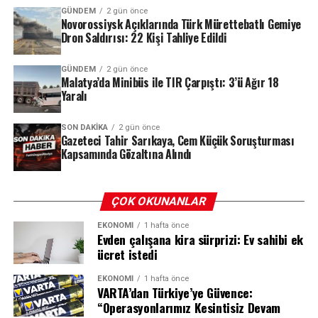
altında kaldı. Havadan çekilen fotoğraflarda, Château
GÜNDEM
2 gün önce
Novorossiysk Açıklarında Türk Mürettebatlı Gemiye
Miraval’ın hemen yakınında yükselen yoğun dumanlar
Dron Saldırısı: 22 Kişi Tahliye Edildi
Peter Parker’ın Yeni Macerası
gözler önüne serilirken, itfaiye ekipleri mülkü ve
çevredeki köyleri kurtarmak için yaklaşık bir hafta
GÜNDEM
2 gün önce
Tom Holland’ın canlandırdığı Peter Parker, bu filmle
boyunca aralıksız mücadele etti.
Malatya’da Minibüs ile TIR Çarpıştı: 3’ü Ağır 18
birlikte izleyicilere daha önce hiç görülmemiş bir macera
Yaralı
sunuyor. “Brand New Day” (Yepyeni Bir Gün) adından da
anlaşılacağı üzere, karakterin hayatında köklü
SON DAKIKA
2 gün önce
Gazeteci Tahir Sarıkaya, Cem Küçük Soruşturması
değişimlere ve sürprizlere sahne oluyor.
Kapsamında Gözaltına Alındı
Eleştirmenlerden ve izleyicilerden gelen ilk yorumlar,
filmin hem aksiyon sahneleri hem de duygusal
derinliğiyle öne çıktığını gösteriyor.
ÇOK OKUNANLAR
‘Kapıcılar Kralı’ ve ‘Züğürt Ağa’nın
EKONOMI
1 hafta önce
Evden çalışana kira sürprizi: Ev sahibi ek
Unutulmaz Oyuncusu
ücret istedi
Sinema kariyerine 1950’li yıllarda adım atan Can
EKONOMI
1 hafta önce
VARTA’dan Türkiye’ye Güvence:
Kolukısa, ‘Kapıcılar Kralı’, ‘Züğürt Ağa’ ve ‘Selamsız
“Operasyonlarımız Kesintisiz Devam
Bandosu’ gibi Türk sinemasının klasikleşmiş