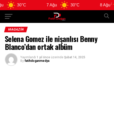
30°C
7 Ağu
30°C
8 Ağu
MAGAZIN
Selena Gomez ile nişanlısı Benny
Blanco’dan ortak albüm
Yayımlandı
1 yıl önce
üzerinde
Şubat 14, 2025
By
fatihdoganmedya