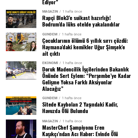
Ediyor”
Yangına Helikopterlerle Müdahale
yapımlarında canlandırdığı karakterlerle hafızalara
kazındı. Uzun yıllar boyunca hem tiyatro sahnelerinde
MAGAZIN
1 hafta önce
Malikanenin alevlerden korunması için bölgeye iki
Rapçi Blok3’e suikast hazırlığı!
hem de kamera karşısında sergilediği başarılı
Bodrum’da lüks otelde yakalandılar
helikopter sevk edildi. Helikopterler, gölden aldıkları
performanslarla izleyicinin gönlünde taht kuran
suyu günde 60’tan fazla kez mülke pompalayarak
sanatçının vefatı, sanat dünyasında derin üzüntü
GÜNDEM
1 hafta önce
yangının şatoya sıçramasını engellemeye çalıştı. Ayrıca
Çocuklarının ölümü 6 yıllık sırrı çözdü:
yarattı.
bir itfaiye kamyonu ve bahçede görev yapan itfaiyeciler
Haymana’daki kemikler Uğur Şimşek’e
Örümcek Adam’ın Gişe Gücü
ait çıktı
de karadan destek verdi. Tüm bu çabalara rağmen
malikanenin etrafındaki açık arazide gökyüzüne
EKONOMI
1 hafta önce
Örümcek Adam karakteri, sinema tarihinin en çok
yükselen dumanlar endişe yaratırken, yapılan
Doruk Madencilik İşçilerinden Bakanlık
hasılat yapan süper kahramanlarından biri olmayı
Önünde Sert Eylem: “Perşembe’ye Kadar
açıklamalara göre Château Miraval’ın herhangi bir hasar
sürdürüyor. “Brand New Day” ile birlikte serinin toplam
Gelişme Yoksa Farklı Aksiyonlar
görmediği öğrenildi.
Alacağız”
gişe hasılatı milyarlarca dolara ulaşırken, hayranlar
şimdiden sonraki film için heyecanlanmaya başladı.
GÜNDEM
1 hafta önce
Sitede Kaybolan 2 Yaşındaki Kadir,
Havuzda Ölü Bulundu
MAGAZIN
1 hafta önce
MasterChef Şampiyonu Eren
Kaşıkçı’ndan Acı Haber: Evinde Ölü