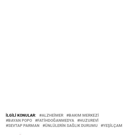
İLGILI KONULAR:
ALZHEIMER
BAKIM MERKEZI
BAYAN POPO
FATIHDOĞANMEDYA
HUZUREVI
SEVTAP PARMAN
ÜNLÜLERIN SAĞLIK DURUMU
YEŞILÇAM