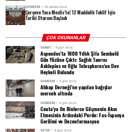
GÜNDEM
54 dakika önce
Çerçeve Yasa Meclis’te! 12 Maddelik Teklif İçin
Tarihi Oturum Başladı
ÇOK OKUNANLAR
SANAT
4 gün önce
Aspendos’ta 1800 Yıllık Şifa Sembolü
Gün Yüzüne Çıktı: Sağlık Tanrısı
Asklepios ve Oğlu Telesphoros’un Dev
Heykeli Bulundu
GÜNDEM
4 gün önce
Ahbap Derneği’ne yapılan bağışlar
mercek altında
GÜNDEM
4 gün önce
Ceuta’ya On Binlerce Göçmenin Akın
2 Yılda 8 Operasyon, 2 Kez Ölümden
Etmesinin Ardındaki Perde: Fas-İspanya
Gerilimi ve Dezenformasyon
Dönüş
SPOR
4 gün önce