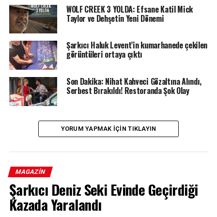
WOLF CREEK 3 YOLDA: Efsane Katil Mick
Taylor ve Dehşetin Yeni Dönemi
Şarkıcı Haluk Levent’in kumarhanede çekilen
görüntüleri ortaya çıktı
Son Dakika: Nihat Kahveci Gözaltına Alındı,
Serbest Bırakıldı! Restoranda Şok Olay
YORUM YAPMAK IÇIN TIKLAYIN
MAGAZIN
Şarkıcı Deniz Seki Evinde Geçirdiği
Kazada Yaralandı