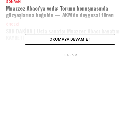
SONRAKI
Muazzez Abacı’ya veda: Torunu konuşmasında
gözyaşlarına boğuldu — AKM’de duygusal tören
ÖNCEKI
SON DAKİKA | Usta sanatçı Muazzez Abacı hayatını
KAYBETTİ.
OKUMAYA DEVAM ET
REKLAM