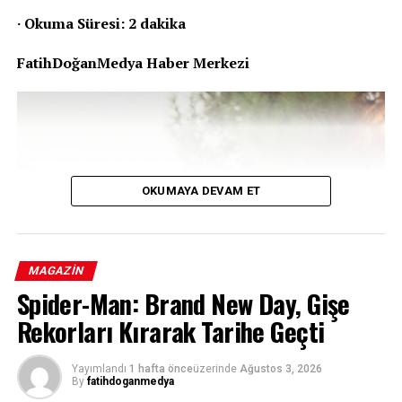
· Okuma Süresi: 2 dakika
FatihDoğanMedya Haber Merkezi
OKUMAYA DEVAM ET
MAGAZIN
Spider-Man: Brand New Day, Gişe
Rekorları Kırarak Tarihe Geçti
Yayımlandı
1 hafta önce
üzerinde
Ağustos 3, 2026
By
fatihdoganmedya