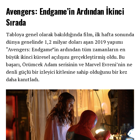
Avengers: Endgame’in Ardından İkinci
Sırada
Geçtiğimiz aylarda dünyaevine giren Ece Bayrak ve Burak
Tabloya genel olarak bakıldığında film, ilk hafta sonunda
Çelik de Sevgililer Günü paylaşımı yaptı.
dünya genelinde 1,2 milyar doları aşan 2019 yapımı
“Avengers: Endgame”in ardından tüm zamanların en
büyük ikinci küresel açılışını gerçekleştirmiş oldu. Bu
başarı, Örümcek Adam serisinin ve Marvel Evreni’nin ne
denli güçlü bir izleyici kitlesine sahip olduğunu bir kez
daha kanıtladı.