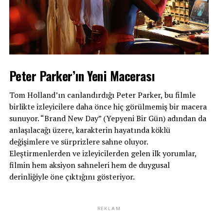
Ünlü şarkıcı Sıla Gençoğlu, sevgilisi İlker Kaleli ile verdiği
pozu takipçileriyle paylaştı.
Peter Parker’ın Yeni Macerası
İLGILI KONULAR:
Tom Holland’ın canlandırdığı Peter Parker, bu filmle
SONRAKI
birlikte izleyicilere daha önce hiç görülmemiş bir macera
Selena Gomez ile nişanlısı Benny Blanco’dan ortak albüm
sunuyor. “Brand New Day” (Yepyeni Bir Gün) adından da
ÖNCEKI
anlaşılacağı üzere, karakterin hayatında köklü
Deniz dibinde kurdeleyle bağlanmış İncil buldular:
değişimlere ve sürprizlere sahne oluyor.
Böylesiyle ilk kez karşılaştık
Eleştirmenlerden ve izleyicilerden gelen ilk yorumlar,
filmin hem aksiyon sahneleri hem de duygusal
derinliğiyle öne çıktığını gösteriyor.
REKLAM