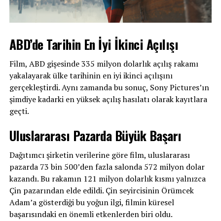
Yaprak Dökümü dizisiyla tanınan Caner Kurtaran, eşi
Ayşegül Kartal’ın Sevgililer Günü’nü “Bugün değil her gün
ABD’de Tarihin En İyi İkinci Açılışı
sevgili yar can. Nice nicesine velhasıl çok seviyorum”
sözleriyle kutladı.
Film, ABD gişesinde 335 milyon dolarlık açılış rakamı
yakalayarak ülke tarihinin en iyi ikinci açılışını
gerçekleştirdi. Aynı zamanda bu sonuç, Sony Pictures’ın
şimdiye kadarki en yüksek açılış hasılatı olarak kayıtlara
geçti.
Uluslararası Pazarda Büyük Başarı
Dağıtımcı şirketin verilerine göre film, uluslararası
pazarda 73 bin 500’den fazla salonda 572 milyon dolar
kazandı. Bu rakamın 121 milyon dolarlık kısmı yalnızca
Çin pazarından elde edildi. Çin seyircisinin Örümcek
Adam’a gösterdiği bu yoğun ilgi, filmin küresel
başarısındaki en önemli etkenlerden biri oldu.