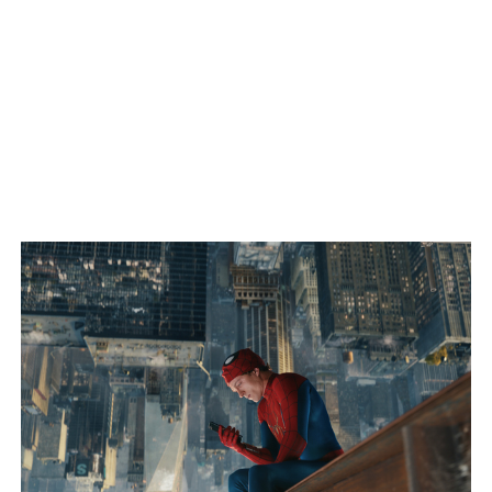
doğayı da sevmek sorumluluk da ister, unutma” notuyla
paylaştı.