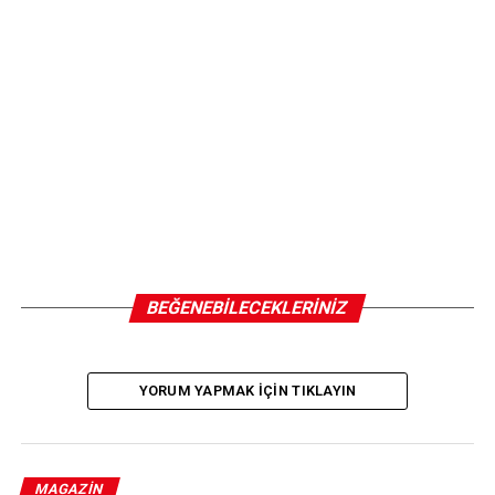
BEĞENEBILECEKLERINIZ
Megastar Tarkan, bir hayran sayfasının paylaşımını kendi
YORUM YAPMAK IÇIN TIKLAYIN
hesabında yayınladı. Videoda şarkıcının, eşi Pınar
Tevetoğlu ile kareleri yer alıyor.
MAGAZIN