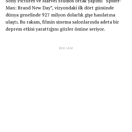
Sony Pictures ve Marvel Studios ortak yapımı “Spider-
Man: Brand New Day”, vizyondaki ilk dört gününde
dünya genelinde 927 milyon dolarlık gişe hasılatına
ulaştı. Bu rakam, filmin sinema salonlarında adeta bir
deprem etkisi yarattığını gözler önüne seriyor.
REKLAM
Ünlü sunucu Esra Erol ise eşi Ali Özbir ile dans ettiği anları
“Sevmek de sevilmek de güzel şey, insanı da hayvanı da