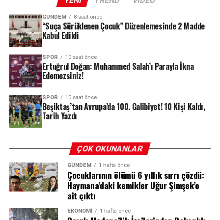
YENI
TREND
VIDEO
Miraval’ın hemen yakınında yükselen yoğun dumanlar
gözler önüne serilirken, itfaiye ekipleri mülkü ve
GÜNDEM
8 saat önce
“Suça Sürüklenen Çocuk” Düzenlemesinde 2 Madde
çevredeki köyleri kurtarmak için yaklaşık bir hafta
Kabul Edildi
boyunca aralıksız mücadele etti.
SPOR
10 saat önce
Ertuğrul Doğan: Muhammed Salah’ı Parayla İkna
Edemezsiniz!
REKLAM
SPOR
10 saat önce
Beşiktaş’tan Avrupa’da 100. Galibiyet! 10 Kişi Kaldı,
Tarih Yazdı
ÇOK OKUNANLAR
Cenaze Namazı Göztepe’de Kılınacak
GÜNDEM
1 hafta önce
Çocuklarının ölümü 6 yıllık sırrı çözdü:
Haymana’daki kemikler Uğur Şimşek’e
Törenin ardından usta oyuncunun naaşı, ikindi namazını
ait çıktı
müteakip Göztepe Tütüncü Mehmet Efendi Camii’ne
getirilecek. Burada kılınacak cenaze namazının
EKONOMI
1 hafta önce