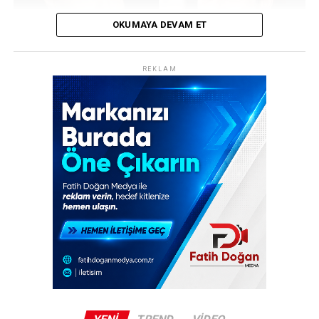
OKUMAYA DEVAM ET
REKLAM
Hollywood’un en ünlü çiftlerinden Angelina Jolie ile
Brad Pitt’in yıllardır mahkemelik olduğu Fransız
şaraphanesi Château Miraval, Fransa’yı saran orman
yangınları nedeniyle büyük bir tehdit atlattı. Alevler
malikanenin yakınlarına kadar dayanırken, itfaiye
ekiplerinin yoğun müdahalesi yangının faciaya
dönüşmesini önledi.
Fransa’nın güneydoğusundaki Provence-Alpes-Côte
d’Azur bölgesinde yer alan ünlü malikane, son 20 yılın
en kötü orman yangını sezonunda adeta kuşatma
altında kaldı. Havadan çekilen fotoğraflarda, Château