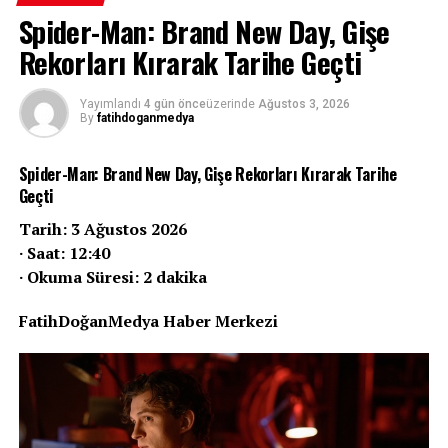
Spider-Man: Brand New Day, Gişe
Rekorları Kırarak Tarihe Geçti
Yayımlandı
4 gün önce
üzerinde
Ağustos 3, 2026
By
fatihdoganmedya
Spider-Man: Brand New Day, Gişe Rekorları Kırarak Tarihe
Geçti
Tarih: 3 Ağustos 2026
· Saat: 12:40
· Okuma Süresi: 2 dakika
FatihDoğanMedya Haber Merkezi
Oğulcan Engin, sevgilisi İlayda Alişan ile fotoğrafını kalp
emojisiyle paylaştı.