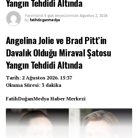
Yangın Tehdidi Altında
katılımıyla bir veda töreni düzenlenecek ve ardından
ebediyete uğurlanacak.
Yayımlandı
5 gün önce
üzerinde
Ağustos 2, 2026
Veda Töreni Üsküdar’da Yapılacak
By
fatihdoganmedya
Can Kolukısa için yarın saat 15.00’te İBB Şehir
Angelina Jolie ve Brad Pitt’in
Tiyatroları Üsküdar Musahipzade Celâl Sahnesi’nde
Davalık Olduğu Miraval Şatosu
anma ve veda töreni gerçekleştirilecek. Törene
sanatçının ailesi, yakın dostları ve sevenlerinin yoğun
Yangın Tehdidi Altında
katılım göstermesi bekleniyor.
Tarih: 2 Ağustos 2026. 15:37
Okuma Süresi: 3 dakika
REKLAM
FatihDoğanMedya Haber Merkezi