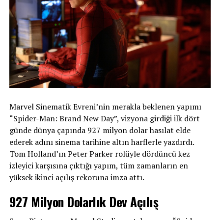
Marvel Sinematik Evreni’nin merakla beklenen yapımı
“Spider-Man: Brand New Day”, vizyona girdiği ilk dört
günde dünya çapında 927 milyon dolar hasılat elde
ederek adını sinema tarihine altın harflerle yazdırdı.
Tom Holland’ın Peter Parker rolüyle dördüncü kez
izleyici karşısına çıktığı yapım, tüm zamanların en
yüksek ikinci açılış rekoruna imza attı.
927 Milyon Dolarlık Dev Açılış
İlayda Alişan ise sosyal medya hesabında güllerle verdiği
pozu paylaştı.