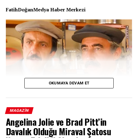
FatihDoğanMedya Haber Merkezi
OKUMAYA DEVAM ET
Türk sinemasının unutulmaz yüzlerinden, tiyatro ve
sinema oyuncusu Can Kolukısa, 92 yaşında hayata
MAGAZIN
gözlerini yumdu. Sanatçının vefatı sevenlerini ve sanat
Angelina Jolie ve Brad Pitt’in
camiasını yasa boğarken, cenaze programına ilişkin
Davalık Olduğu Miraval Şatosu
detaylar da netleşti. Usta oyuncu için yarın, sevenlerinin