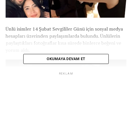
Ünlü isimler 14 Şubat Sevgililer Günü için sosyal medya
hesapları üzerinden paylaşımlarda bulundu. Ünlülerin
paylaştıkları fotoğraflar kısa sürede binlerce beğeni ve
yorum aldı.
OKUMAYA DEVAM ET
REKLAM