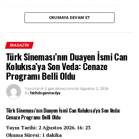
gişe hasılatı milyarlarca dolara ulaşırken, hayranlar
şimdiden sonraki film için heyecanlanmaya başladı.
OKUMAYA DEVAM ET
MAGAZIN
Türk Sineması’nın Duayen İsmi Can
Kolukısa’ya Son Veda: Cenaze
Programı Belli Oldu
Yayımlandı
5 gün önce
üzerinde
Ağustos 2, 2026
By
fatihdoganmedya
Türk Sineması’nın Duayen İsmi Can Kolukısa’ya Son Veda:
Cenaze Programı Belli Oldu
Yayın Tarihi: 2 Ağustos 2026. 16: 23
Okuma Süresi: 1 dakika