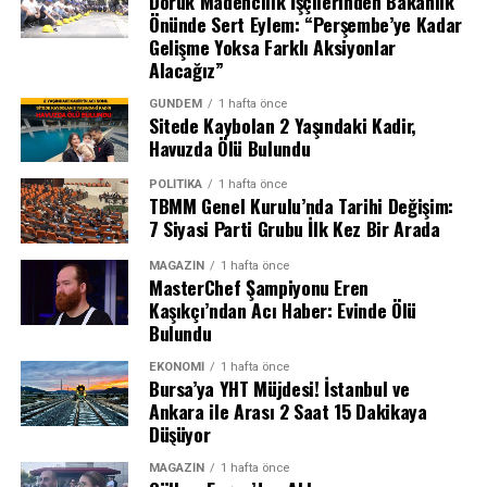
Doruk Madencilik İşçilerinden Bakanlık
sonrasında ise Can Kolukısa, Nakkaştepe Mezarlığı’nda
Önünde Sert Eylem: “Perşembe’ye Kadar
toprağa verilecek.
Gelişme Yoksa Farklı Aksiyonlar
Alacağız”
GÜNDEM
1 hafta önce
Sitede Kaybolan 2 Yaşındaki Kadir,
Havuzda Ölü Bulundu
POLITIKA
1 hafta önce
TBMM Genel Kurulu’nda Tarihi Değişim:
7 Siyasi Parti Grubu İlk Kez Bir Arada
MAGAZIN
1 hafta önce
MasterChef Şampiyonu Eren
Kaşıkçı’ndan Acı Haber: Evinde Ölü
Bulundu
EKONOMI
1 hafta önce
Bursa’ya YHT Müjdesi! İstanbul ve
Ankara ile Arası 2 Saat 15 Dakikaya
Düşüyor
MAGAZIN
1 hafta önce