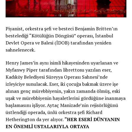
Piyanist, orkestra şefi ve besteci Benjamin Britten’ın
bestelediği “Kötülüğün Döngüsü” operası, İstanbul
Devlet Opera ve Balesi (İDOB) tarafından yeniden
sahnelenecek.
Henry James’in aynı isimli hikayesinden uyarlanan ve
Myfanwy Piper tarafından librettosu yazılan eser,
Kadıköy Belediyesi Süreyya Operası Sahnesi’nde
izleyiciye sunulacak. Eser, iki çocuğa bakmak üzere işe
alınan genç mürebbiyenin, yakın zamanda ölmüş, eski
uşak ve mürebbiyenin hayaletlerini gördüğüne inanmaya
başlamasını işliyor. Aytaç Manizade’nin rejisörlüğünü
üstlendiği operada, ünlü orkestra şefi Richard
Hetherington da yer alıyor.
“HER ESERİ DÜNYANIN
EN ÖNEMLİ USTALARIYLA ORTAYA