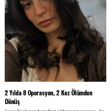
2 Yılda 8 Operasyon, 2 Kez Ölümden
Dönüş
Geçen iki yıla tam 8 ameliyat sığdıran genç oyuncu，bu