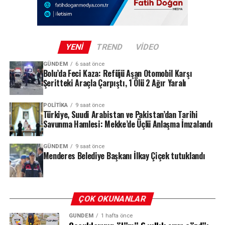
anma ve veda töreni gerçekleştirilecek. Törene
sanatçının ailesi, yakın dostları ve sevenlerinin yoğun
katılım göstermesi bekleniyor.
YENI
TREND
VIDEO
GÜNDEM
6 saat önce
REKLAM
Bolu’da Feci Kaza: Refüjü Aşan Otomobil Karşı
Şeritteki Araçla Çarpıştı, 1 Ölü 2 Ağır Yaralı
POLITIKA
9 saat önce
Türkiye, Suudi Arabistan ve Pakistan’dan Tarihi
Savunma Hamlesi: Mekke’de Üçlü Anlaşma İmzalandı
GÜNDEM
9 saat önce
Menderes Belediye Başkanı İlkay Çiçek tutuklandı
ÇOK OKUNANLAR
GÜNDEM
1 hafta önce