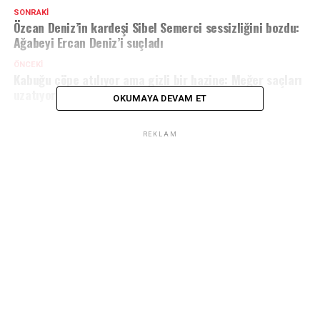
SONRAKI
Özcan Deniz’in kardeşi Sibel Semerci sessizliğini bozdu:
Ağabeyi Ercan Deniz’i suçladı
ÖNCEKI
Kabuğu çöpe atılıyor ama gizli bir hazine: Meğer saçları
uzatıyormuş
OKUMAYA DEVAM ET
REKLAM