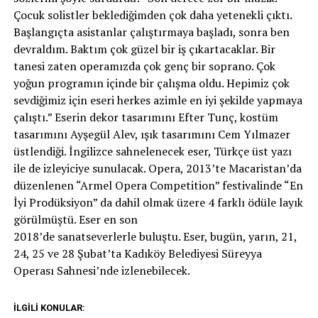
Çocuk solistler beklediğimden çok daha yetenekli çıktı.
Başlangıçta asistanlar çalıştırmaya başladı, sonra ben
devraldım. Baktım çok güzel bir iş çıkartacaklar. Bir
tanesi zaten operamızda çok genç bir soprano. Çok
yoğun programın içinde bir çalışma oldu. Hepimiz çok
sevdiğimiz için eseri herkes azimle en iyi şekilde yapmaya
çalıştı.” Eserin dekor tasarımını Efter Tunç, kostüm
tasarımını Ayşegül Alev, ışık tasarımını Cem Yılmazer
üstlendiği. İngilizce sahnelenecek eser, Türkçe üst yazı
ile de izleyiciye sunulacak. Opera, 2013’te Macaristan’da
düzenlenen “Armel Opera Competition” festivalinde “En
İyi Prodüksiyon” da dahil olmak üzere 4 farklı ödüle layık
görülmüştü. Eser en son
2018’de sanatseverlerle buluştu. Eser, bugün, yarın, 21,
24, 25 ve 28 Şubat’ta Kadıköy Belediyesi Süreyya
Operası Sahnesi’nde izlenebilecek.
İLGILI KONULAR: