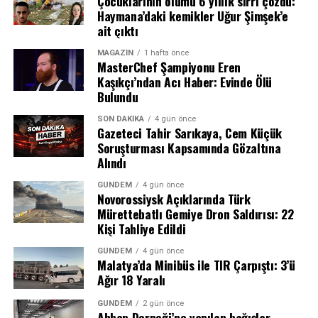
Çocuklarının ölümü 6 yıllık sırrı çözdü:
Haymana’daki kemikler Uğur Şimşek’e
ait çıktı
ABD’de Tarihin En İyi İkinci Açılışı
MAGAZIN
1 hafta önce
MasterChef Şampiyonu Eren
Film, ABD gişesinde 335 milyon dolarlık açılış rakamı
Kaşıkçı’ndan Acı Haber: Evinde Ölü
yakalayarak ülke tarihinin en iyi ikinci açılışını
Bulundu
gerçekleştirdi. Aynı zamanda bu sonuç, Sony Pictures’ın
şimdiye kadarki en yüksek açılış hasılatı olarak kayıtlara
SON DAKIKA
4 gün önce
Gazeteci Tahir Sarıkaya, Cem Küçük
geçti.
Soruşturması Kapsamında Gözaltına
Alındı
Uluslararası Pazarda Büyük Başarı
GÜNDEM
4 gün önce
Dağıtımcı şirketin verilerine göre film, uluslararası
Novorossiysk Açıklarında Türk
Mürettebatlı Gemiye Dron Saldırısı: 22
pazarda 73 bin 500’den fazla salonda 572 milyon dolar
Kişi Tahliye Edildi
kazandı. Bu rakamın 121 milyon dolarlık kısmı yalnızca
Çin pazarından elde edildi. Çin seyircisinin Örümcek
GÜNDEM
4 gün önce
Malatya’da Minibüs ile TIR Çarpıştı: 3’ü
Adam’a gösterdiği bu yoğun ilgi, filmin küresel
Ağır 18 Yaralı
başarısındaki en önemli etkenlerden biri oldu.
GÜNDEM
2 gün önce
Avengers: Endgame’in Ardından İkinci
Ahbap Derneği’ne yapılan bağışlar