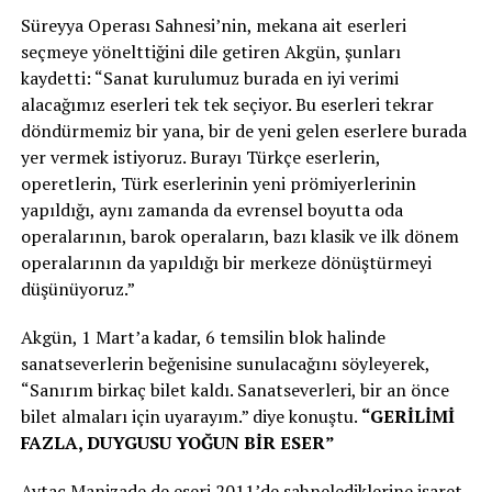
Süreyya Operası Sahnesi’nin, mekana ait eserleri
seçmeye yönelttiğini dile getiren Akgün, şunları
kaydetti: “Sanat kurulumuz burada en iyi verimi
alacağımız eserleri tek tek seçiyor. Bu eserleri tekrar
döndürmemiz bir yana, bir de yeni gelen eserlere burada
yer vermek istiyoruz. Burayı Türkçe eserlerin,
operetlerin, Türk eserlerinin yeni prömiyerlerinin
yapıldığı, aynı zamanda da evrensel boyutta oda
operalarının, barok operaların, bazı klasik ve ilk dönem
operalarının da yapıldığı bir merkeze dönüştürmeyi
düşünüyoruz.”
Akgün, 1 Mart’a kadar, 6 temsilin blok halinde
sanatseverlerin beğenisine sunulacağını söyleyerek,
“Sanırım birkaç bilet kaldı. Sanatseverleri, bir an önce
bilet almaları için uyarayım.” diye konuştu.
“GERİLİMİ
FAZLA, DUYGUSU YOĞUN BİR ESER”
Aytaç Manizade de eseri 2011’de sahnelediklerine işaret