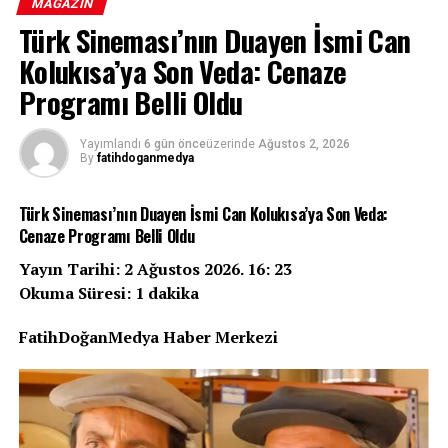
MAGAZIN
Türk Sineması’nın Duayen İsmi Can
Marvel Sinematik Evreni’nin merakla beklenen yapımı
Kolukısa’ya Son Veda: Cenaze
“Spider-Man: Brand New Day”, vizyona girdiği ilk dört
günde dünya çapında 927 milyon dolar hasılat elde
Programı Belli Oldu
ederek adını sinema tarihine altın harflerle yazdırdı.
Tom Holland’ın Peter Parker rolüyle dördüncü kez
Yayımlandı
6 gün önce
üzerinde
Ağustos 2, 2026
By
fatihdoganmedya
izleyici karşısına çıktığı yapım, tüm zamanların en
yüksek ikinci açılış rekoruna imza attı.
Türk Sineması’nın Duayen İsmi Can Kolukısa’ya Son Veda:
927 Milyon Dolarlık Dev Açılış
Cenaze Programı Belli Oldu
Yayın Tarihi: 2 Ağustos 2026. 16: 23
Sony Pictures ve Marvel Studios ortak yapımı “Spider-
Okuma Süresi: 1 dakika
Man: Brand New Day”, vizyondaki ilk dört gününde
dünya genelinde 927 milyon dolarlık gişe hasılatına
FatihDoğanMedya Haber Merkezi
ulaştı. Bu rakam, filmin sinema salonlarında adeta bir
deprem etkisi yarattığını gözler önüne seriyor.
REKLAM