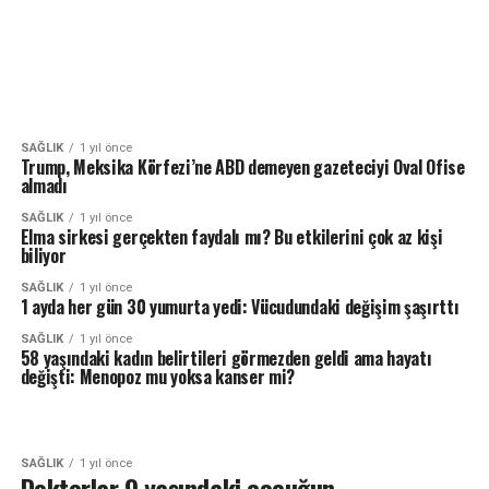
SAĞLIK
1 yıl önce
Trump, Meksika Körfezi’ne ABD demeyen gazeteciyi Oval Ofise
almadı
SAĞLIK
1 yıl önce
Elma sirkesi gerçekten faydalı mı? Bu etkilerini çok az kişi
biliyor
SAĞLIK
1 yıl önce
1 ayda her gün 30 yumurta yedi: Vücudundaki değişim şaşırttı
SAĞLIK
1 yıl önce
58 yaşındaki kadın belirtileri görmezden geldi ama hayatı
değişti: Menopoz mu yoksa kanser mi?
SAĞLIK
1 yıl önce
Doktorlar 9 yaşındaki çocuğun