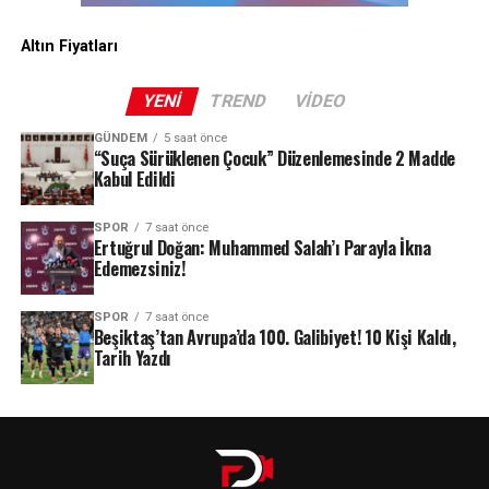
Altın Fiyatları
YENI
TREND
VIDEO
GÜNDEM
5 saat önce
“Suça Sürüklenen Çocuk” Düzenlemesinde 2 Madde
Kabul Edildi
SPOR
7 saat önce
Ertuğrul Doğan: Muhammed Salah’ı Parayla İkna
Edemezsiniz!
SPOR
7 saat önce
Beşiktaş’tan Avrupa’da 100. Galibiyet! 10 Kişi Kaldı,
Tarih Yazdı