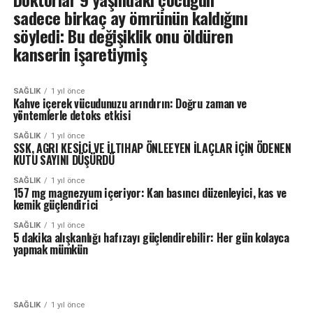
sadece birkaç ay ömrünün kaldığını
söyledi: Bu değişiklik onu öldüren
kanserin işaretiymiş
SAĞLIK
1 yıl önce
Kahve içerek vücudunuzu arındırın: Doğru zaman ve
yöntemlerle detoks etkisi
SAĞLIK
1 yıl önce
SSK, AGRI KESİCİ VE İLTIHAP ÖNLEEYEN İLAÇLAR İÇİN ÖDENEN
KUTU SAYINI DÜŞÜRDÜ
SAĞLIK
1 yıl önce
157 mg magnezyum içeriyor: Kan basıncı düzenleyici, kas ve
kemik güçlendirici
SAĞLIK
1 yıl önce
5 dakika alışkanlığı hafızayı güçlendirebilir: Her gün kolayca
yapmak mümkün
SAĞLIK
1 yıl önce