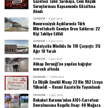
Gazeteci Tahir Sarıkaya, Cem Küçük
Soruşturması Kapsamında Gözaltına
Alındı
GÜNDEM
4 gün önce
Novorossiysk Açıklarında Türk
Mürettebatlı Gemiye Dron Saldırısı: 22
Kişi Tahliye Edildi
GÜNDEM
4 gün önce
Malatya’da Minibüs ile TIR Çarpıştı: 3’ü
Ağır 18 Yaralı
GÜNDEM
2 gün önce
Ahbap Derneği’ne yapılan bağışlar
mercek altında
EKONOMI
1 hafta önce
En Düşük Emekli Maaşı 23 Bin 552 Liraya
Uzmanlar, bu adımın Türkiye’de tütün bağımlılığıyla
Yükseldi – Resmi Gazete’de Yayımlandı
mücadelede önemli bir dönüm noktası olduğunu
belirtiyor. Sigarayı bırakmak isteyen ancak maddi
GERÇEK BOYUT ÇOK DAHA BÜYÜK
EKONOMI
2 gün önce
imkansızlıklar nedeniyle tedavi olamayan binlerce
Rekabet Kurumu’ndan A101-Carrefour
OLABİLİR
Devralmasına Koşullu Onay: 48 Mağaza
vatandaşın bu destekten yararlanması bekleniyor.