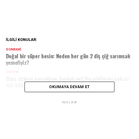
İLGILI KONULAR:
SONRAKI
Doğal bir süper besin: Neden her gün 2 diş çiğ sarımsak
yemeliyiz?
ÖNCEKI
Elma sirkesi gerçekten faydalı mı? Bu etkilerini çok az
kişi biliyor
OKUMAYA DEVAM ET
REKLAM