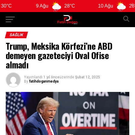
9 Ağu
28°C
10 Ağu
28°C
SAĞLIK
Trump, Meksika Körfezi’ne ABD
demeyen gazeteciyi Oval Ofise
almadı
Yayımlandı
1 yıl önce
üzerinde
Şubat 12, 2025
By
fatihdoganmedya