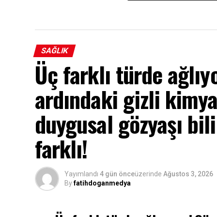
SAĞLIK
Üç farklı türde ağlıy
ardındaki gizli kimya
duygusal gözyaşı bi
farklı!
Yayımlandı
4 gün önce
üzerinde
Ağustos 3, 2026
By
fatihdoganmedya