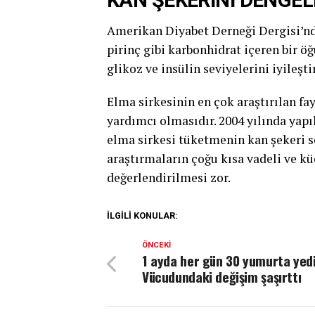
KAN ŞEKERİNİ DENGEL
Amerikan Diyabet Derneği Dergisi’nde
pirinç gibi karbonhidrat içeren bir 
glikoz ve insülin seviyelerini iyileşt
Elma sirkesinin en çok araştırılan fa
yardımcı olmasıdır. 2004 yılında yapı
elma sirkesi tüketmenin kan şekeri s
araştırmaların çoğu kısa vadeli ve kü
değerlendirilmesi zor.
İLGILI KONULAR:
ÖNCEKI
1 ayda her gün 30 yumurta yedi
Vücudundaki değişim şaşırttı