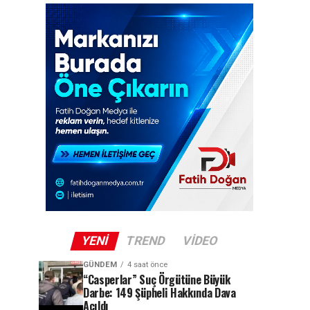
YENI
TREND
VIDEO
GÜNDEM
4 saat önce
“Casperlar” Suç Örgütüne Büyük
Darbe: 149 Şüpheli Hakkında Dava
Açıldı