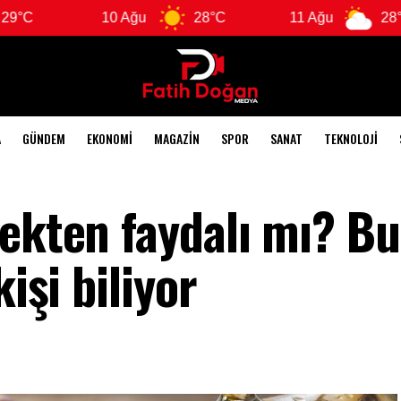
10 Ağu
28°C
11 Ağu
28°C
A
GÜNDEM
EKONOMI
MAGAZIN
SPOR
SANAT
TEKNOLOJI
çekten faydalı mı? Bu
kişi biliyor