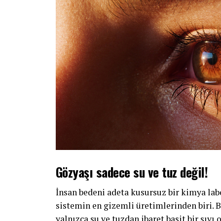
Gözyaşı sadece su ve tuz değil!
İnsan bedeni adeta kusursuz bir kimya labo
sistemin en gizemli üretimlerinden biri. 
yalnızca su ve tuzdan ibaret basit bir sıv