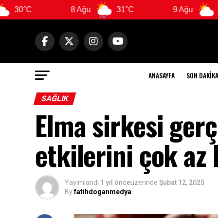
8 Ağu
31°C
9 Ağu
29°C
ANASAYFA
SON DAKIK
SAĞLIK
Elma sirkesi ger
etkilerini çok az 
Yayımlandı
1 yıl önce
üzerinde
Şubat 12, 2025
By
fatihdoganmedya