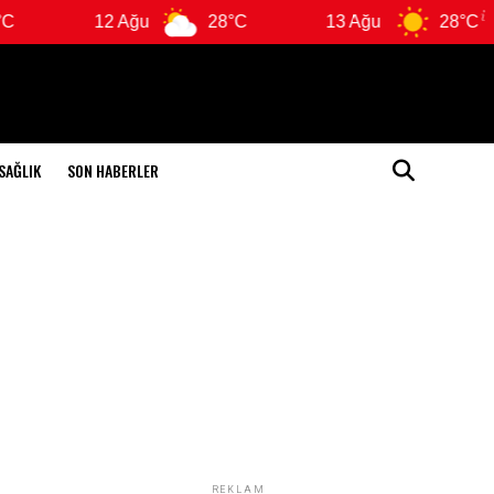
12 Ağu
28°C
13 Ağu
28°C
SAĞLIK
SON HABERLER
REKLAM