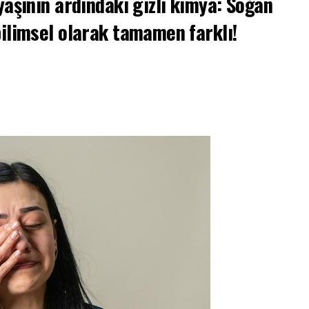
yaşının ardındaki gizli kimya: Soğan
bilimsel olarak tamamen farklı!