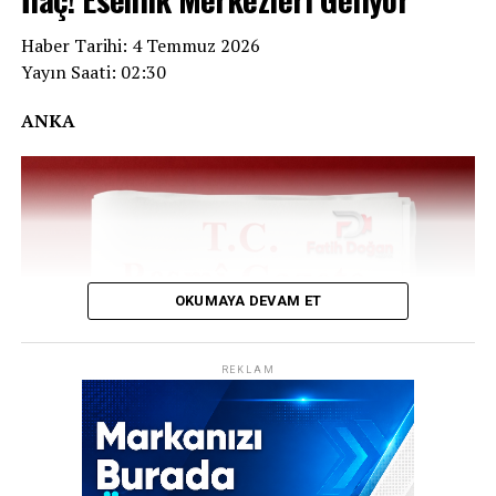
Haber Tarihi: 4 Temmuz 2026
Yayın Saati: 02:30
ANKA
OKUMAYA DEVAM ET
REKLAM
ANKARA – Sağlık alanında iki önemli düzenleme birden
Resmi Gazete’de yayımlandı. Sigarayı bırakmak isteyen
vatandaşlara müjde niteliğindeki Cumhurbaşkanı Kararı