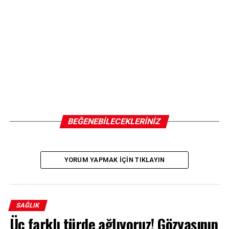
BEĞENEBILECEKLERINIZ
YORUM YAPMAK IÇIN TIKLAYIN
SAĞLIK
Üç farklı türde ağlıyoruz! Gözyaşının