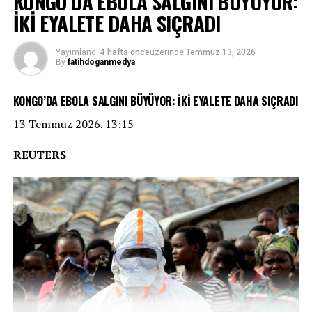
KONGO’DA EBOLA SALGINI BÜYÜYOR:
İKİ EYALETE DAHA SIÇRADI
Yayımlandı
4 hafta önce
üzerinde
Temmuz 13, 2026
By
fatihdoganmedya
KONGO’DA EBOLA SALGINI BÜYÜYOR: İKİ EYALETE DAHA SIÇRADI
13 Temmuz 2026. 13:15
REUTERS