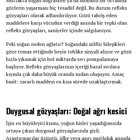
Mutfakta soğan doğrarken ya da dumanlı bir ortamda
gözlerin yaşarması hiç tesadüf değil. Bu durum refleks
gözyaşları olarak adlandırılıyor. Gözü tahriş eden
maddelere karşı vücudun verdiği anında bir tepki olan
refleks gözyaşları, saniyeler içinde salgılanıyor.
Peki soğan neden ağlatır? Soğandaki sülfür bileşikleri
göze temas ettiğinde beyin tehlike sinyali alıyor ve gözü
hızla yıkamak için bol miktarda sıvı pompalamaya
başlıyor. Refleks gözyaşlarının içeriği bazal sıvılara
kıyasla çok daha büyük oranda sudan oluşuyor. Amaç
basit: zararlı maddeyi en kısa sürede uzaklaştırmak.
Duygusal gözyaşları: Doğal ağrı kesici
İşin en büyüleyici kısmı, yoğun hisler yaşadığımızda
ortaya çıkan duygusal gözyaşlarında gizli.
Araştırmacılar üzüntü, öfke veya aşırı mutluluk anında