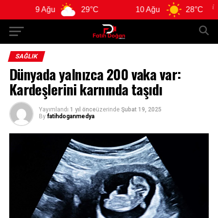
9 Ağu
29°C
10 Ağu
28°C
11 A
SAĞLIK
Dünyada yalnızca 200 vaka var:
Kardeşlerini karnında taşıdı
Yayımlandı
1 yıl önce
üzerinde
Şubat 19, 2025
By
fatihdoganmedya