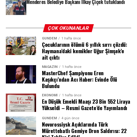
Menderes Belediye Başkanı İlkay Çiçek tutuklandı
aracılığıyla ulaştırılacak. Söz konusu ilaçlar Sağlık
Kongo Ulusal Halk Sağlığı Enstitüsü, 11 Temmuz tarihli
Bakanlığı tarafından birinci, ikinci ve üçüncü basamak
raporunda, “Mevcut araştırmalar, bu iki eyalette tespit
sağlık kurum ve kuruluşlarına dağıtılacak. Kararın
edilen tüm vakaların Ituri’deki Niania bölgesinden ithal
uygulanmasından Sağlık Bakanı sorumlu olacak.
ÇOK OKUNANLAR
edildiğini gösterse de, bu iki eyaletin salgın bölgesi
olarak kabul edilmesi gerekli ve uygundur” ifadelerine
GÜNDEM
1 hafta önce
yer verdi.
Çocuklarının ölümü 6 yıllık sırrı çözdü:
REKLAM
Haymana’daki kemikler Uğur Şimşek’e
ait çıktı
REKLAM
MAGAZIN
1 hafta önce
MasterChef Şampiyonu Eren
Kaşıkçı’ndan Acı Haber: Evinde Ölü
Bulundu
EKONOMI
1 hafta önce
En Düşük Emekli Maaşı 23 Bin 552 Liraya
Yükseldi – Resmi Gazete’de Yayımlandı
GÜNDEM
4 gün önce
Novorossiysk Açıklarında Türk
Mürettebatlı Gemiye Dron Saldırısı: 22
Kişi Tahliye Edildi