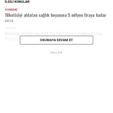
İLGILI KONULAR:
SONRAKI
Tüketiciyi aldatan sağlık beyanına 5 milyon liraya kadar
ceza
ÖNCEKI
Hekimler Birliği’nden AK Partili Sarıçam Hakkında Suç
Duyurusu: “Şiddet Çağrısı Kabul Edilemez”
OKUMAYA DEVAM ET
REKLAM