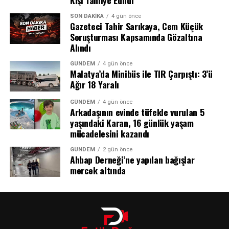
SON DAKIKA
4 gün önce
Gazeteci Tahir Sarıkaya, Cem Küçük
Soruşturması Kapsamında Gözaltına
Alındı
GÜNDEM
4 gün önce
Malatya’da Minibüs ile TIR Çarpıştı: 3’ü
Ağır 18 Yaralı
GÜNDEM
4 gün önce
Arkadaşının evinde tüfekle vurulan 5
Uzmanlar, bu adımın Türkiye’de tütün bağımlılığıyla
yaşındaki Karan, 16 günlük yaşam
mücadelede önemli bir dönüm noktası olduğunu
mücadelesini kazandı
belirtiyor. Sigarayı bırakmak isteyen ancak maddi
GERÇEK BOYUT ÇOK DAHA BÜYÜK
imkansızlıklar nedeniyle tedavi olamayan binlerce
GÜNDEM
2 gün önce
OLABİLİR
Ahbap Derneği’ne yapılan bağışlar
vatandaşın bu destekten yararlanması bekleniyor.
mercek altında
Esenlik Merkezleri ile Sağlıklı Yaşam
Dünya Sağlık Örgütü (DSÖ) yetkilileri, salgının gerçek
boyutunun resmî verilerin iki ila dört katı olabileceği
Hizmetleri Yaygınlaşıyor
uyarısında bulundu. Her beş yeni Ebola vakasından
dördünün mevcut hastalarla bilinen bir bağlantısının
Aynı gün Resmi Gazete’de yayımlanan Esenlik