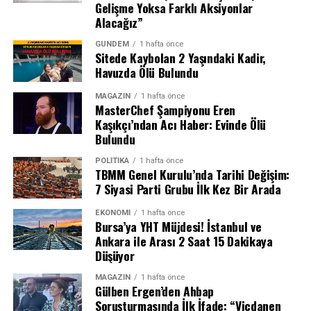
Gelişme Yoksa Farklı Aksiyonlar
özenle çizildi. Yürütülen çalışmaların, Türkiye’nin ve
Alacağız”
bölgenin güvenlik, istikrar ve refahını güvence altına
Olayla ilgili soruşturma başlatılırken, saldırının
GÜNDEM
1 hafta önce
alması açısından tarihî bir aşama olduğu
Sitede Kaybolan 2 Yaşındaki Kadir,
ardındaki motivasyonun ne olduğu henüz netlik
vurgulandı.Toplantıda, bu hedefe ulaşmak için atılacak
Havuzda Ölü Bulundu
kazanmadı. Afyonkarahisar Barosu’nun konuya ilişkin bir
sonraki adımlar üzerinde de istişareler yapıldı.
açıklama yapması bekleniyor.
MAGAZIN
1 hafta önce
MasterChef Şampiyonu Eren
FETÖ ile Mücadelede 10’uncu Yıl Mesajı
Kaşıkçı’ndan Acı Haber: Evinde Ölü
Bulundu
15 Temmuz darbe girişimine karşı gösterilen milli
direnişin 10’uncu yıl dönümünde, FETÖ ile mücadelede
POLITIKA
1 hafta önce
TBMM Genel Kurulu’nda Tarihi Değişim:
gelinen son durum da kurulun gündemindeydi.Bildiride,
7 Siyasi Parti Grubu İlk Kez Bir Arada
örgütün bütün unsurlarıyla tamamen ortadan
kaldırılmasına yönelik tedbirlerin hassasiyet ve
EKONOMI
1 hafta önce
Bursa’ya YHT Müjdesi! İstanbul ve
kararlılıkla sürdürüleceği kaydedildi.
Ankara ile Arası 2 Saat 15 Dakikaya
Düşüyor
NATO Zirvesi: Türkiye’nin Kritik Rolü
MAGAZIN
1 hafta önce
Türkiye’nin ev sahipliğinde gerçekleştirilen NATO Zirvesi
Gülben Ergen’den Ahbap
Soruşturmasında İlk İfade: “Vicdanen
de toplantının öne çıkan başlıkları arasındaydı. Zirvenin