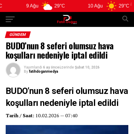
9 Ağu
29°C
10 Ağu
29°C
11
GÜNDEM
BUDO’nun 8 seferi olumsuz hava
koşulları nedeniyle iptal edildi
Yayımlandı
6 ay önce
üzerinde
Şubat 10, 2026
By
fatihdoganmedya
BUDO’nun 8 seferi olumsuz hava
koşulları nedeniyle iptal edildi
Tarih / Saat:
10.02.2026 — 07:40