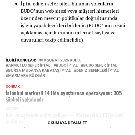
İptal edilen sefer bileti bulunan yolcuların
BUDO’nun web sitesi veya müşteri hizmetleri
üzerinden mevcut politikalar doğrultusunda
işlem yapabilecekleri beklenir. (BUDO’nun resmi
açıklaması için kurumun internet sayfası ve
duyuruları takip edilmelidir.)
İLGILI KONULAR:
10 ŞUBAT 2026 BUDO.
ARMUTLU SEFER IPTAL
BUDO IPTAL
BUDO SEFER IPTAL
BURSA MUDANYA KABATAŞ IPTAL
DENIZ SEFERLERI IPTAL
MARMARA RÜZGÂR
SONRAKI
İstanbul merkezli 14 ilde uyuşturucu operasyonu: 305
şüpheli yakalandı
ÖNCEKI
Kar ve sağanak yağış geliyor — Meteoroloji 13 ile sarı
kodlu uyarı
OKUMAYA DEVAM ET