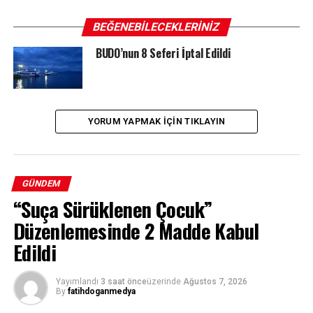
BEĞENEBILECEKLERINIZ
BUDO’nun 8 Seferi İptal Edildi
YORUM YAPMAK IÇIN TIKLAYIN
GÜNDEM
“Suça Sürüklenen Çocuk”
Düzenlemesinde 2 Madde Kabul
Edildi
Yayımlandı
3 saat önce
üzerinde
Ağustos 7, 2026
By
fatihdoganmedya