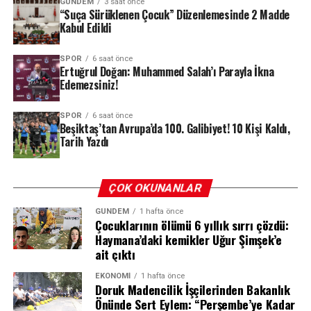
GÜNDEM
3 saat önce
“Suça Sürüklenen Çocuk” Düzenlemesinde 2 Madde
Kabul Edildi
Terör Örgütleriyle Mücadelede Kararlılık
Mesajı
SPOR
6 saat önce
Ertuğrul Doğan: Muhammed Salah’ı Parayla İkna
Edemezsiniz!
Toplantının en önemli gündem maddelerinden biri,
Türkiye’nin milli birlik ve beraberliğine yönelik tehditler
SPOR
6 saat önce
oldu. Kurulda, başta PKK/KCK-PYD/YPG, FETÖ ve DEAŞ
Beşiktaş’tan Avrupa’da 100. Galibiyet! 10 Kişi Kaldı,
olmak üzere tüm terör örgütlerine karşı yurt içinde ve
Tarih Yazdı
sınır ötesinde yürütülen operasyonlar detaylı şekilde
değerlendirildi.Kurula, son dönemdeki uluslararası
ÇOK OKUNANLAR
gelişmeler ışığında terörle mücadelede izlenen strateji
hakkında kapsamlı bir brifing sunuldu.
GÜNDEM
1 hafta önce
Çocuklarının ölümü 6 yıllık sırrı çözdü:
“Terörsüz Türkiye” Hedefinde Tarihi
Haymana’daki kemikler Uğur Şimşek’e
ait çıktı
Aşama Vurgusu
EKONOMI
1 hafta önce
Doruk Madencilik İşçilerinden Bakanlık
MGK bildirisinde, Terörsüz Türkiye ve Terörsüz Bölge
Önünde Sert Eylem: “Perşembe’ye Kadar
hedefleri doğrultusunda kaydedilen ilerlemelerin altı