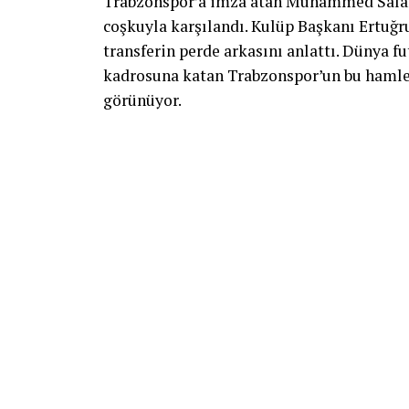
Trabzonspor’a imza atan Muhammed Salah
coşkuyla karşılandı. Kulüp Başkanı Ertuğr
transferin perde arkasını anlattı. Dünya f
kadrosuna katan Trabzonspor’un bu hamles
görünüyor.