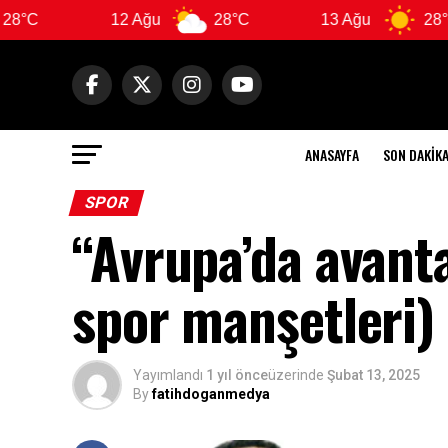
12 Ağu
28°C
13 Ağu
28°C
ANASAYFA
SON DAKIK
SPOR
“Avrupa’da avant
spor manşetleri)
Yayımlandı
1 yıl önce
üzerinde
Şubat 13, 2025
By
fatihdoganmedya