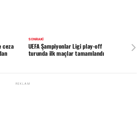
SONRAKI
e ceza
UEFA Şampiyonlar Ligi play-off
ndan
turunda ilk maçlar tamamlandı
REKLAM