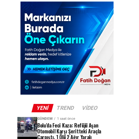
YENI
TREND
VIDEO
GÜNDEM
1 saat önce
Bolu’da Feci Kaza: Refüjü Aşan
Otomobil Karşı Şeritteki Araçla
Çarpıştı, 1 Ölü 2 Ağır Yaralı