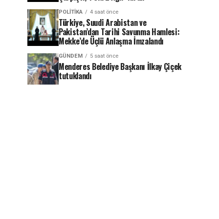
POLITIKA
4 saat önce
Türkiye, Suudi Arabistan ve
Pakistan’dan Tarihi Savunma Hamlesi:
Mekke’de Üçlü Anlaşma İmzalandı
GÜNDEM
5 saat önce
Menderes Belediye Başkanı İlkay Çiçek
tutuklandı