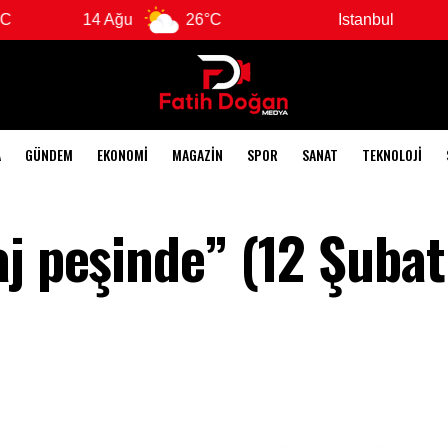
14 Ağu
26°C
Istanbul
8
A
GÜNDEM
EKONOMI
MAGAZIN
SPOR
SANAT
TEKNOLOJI
aj peşinde” (12 Şuba