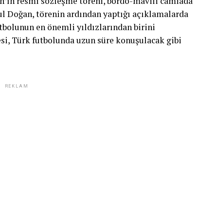
’ın resmi sözleşme töreni, bordo-mavili camiada
ul Doğan, törenin ardından yaptığı açıklamalarda
utbolunun en önemli yıldızlarından birini
i, Türk futbolunda uzun süre konuşulacak gibi
REKLAM