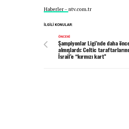
Haberler –
ntv.com.tr
İLGILI KONULAR:
ÖNCEKI
Şampiyonlar Ligi’nde daha önc
almışlardı: Celtic taraftarları
İsrail’e “kırmızı kart”