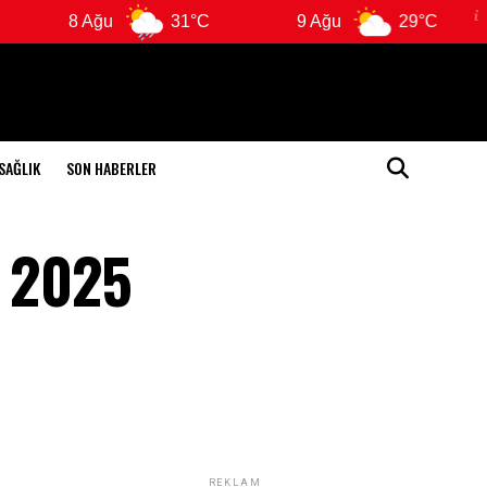
 Ağu
31°C
9 Ağu
29°C
10 Ağ
SAĞLIK
SON HABERLER
t 2025
REKLAM