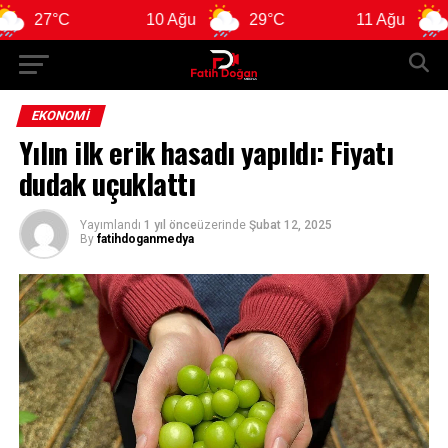
7°C
10 Ağu
29°C
11 Ağu
29°C
EKONOMI
Yılın ilk erik hasadı yapıldı: Fiyatı
dudak uçuklattı
Yayımlandı
1 yıl önce
üzerinde
Şubat 12, 2025
By
fatihdoganmedya