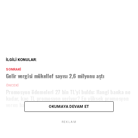
İLGILI KONULAR:
SONRAKI
Gelir vergisi mükellef sayısı 2,6 milyonu aştı
ÖNCEKI
Promosyon ödemeleri 27 bin TL’yi buldu: Hangi banka ne
kadar, kaç TL promosyon veriyor? En yüksek promosyon
veren bankalar
OKUMAYA DEVAM ET
REKLAM