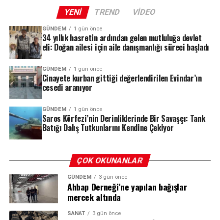
YENI
TREND
VIDEO
REKLAM
GÜNDEM
1 gün önce
34 yıllık hasretin ardından gelen mutluluğa devlet
eli: Doğan ailesi için aile danışmanlığı süreci başladı
GÜNDEM
1 gün önce
Cinayete kurban gittiği değerlendirilen Evindar’ın
cesedi aranıyor
GÜNDEM
1 gün önce
Carrefour Bağımsız Yapısını Koruyacak
Saros Körfezi’nin Derinliklerinde Bir Savaşçı: Tank
Batığı Dalış Tutkunlarını Kendine Çekiyor
Kararın bir diğer önemli ayağı ise Carrefour’un kurumsal
kimliğiyle ilgili. Taahhütler uyarınca A101 ve Carrefour,
ÇOK OKUNANLAR
faaliyetlerini ayrı organizasyon yapılarıyla sürdürecek.
Bu sayede Carrefour’un bağımsız kurumsal yapısı
GÜNDEM
3 gün önce
Ahbap Derneği’ne yapılan bağışlar
korunmaya devam edecek. Bu durum, markaların mevcut
mercek altında
tedarik zincirleri, ticari ilişkileri ve müşteri
portföylerinde köklü değişiklikler yaşanmadan yoluna
SANAT
3 gün önce