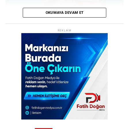
girmesiyle dosya yeniden ele alındı ve derinlemesine bir
analiz süreci başlatıldı.
OKUMAYA DEVAM ET
REKLAM
REKLAM
Edirne’nin Saros Körfezi’ne kıyısı bulunan Keşan ilçesine
bağlı Gökçetepe köyü açıklarında, geçen yıl haziran
ayında suya batırılan M62 T model muharebe tankı, kısa
sürede dalış tutkunlarının vazgeçilmez rotalarından biri
haline geldi. Sadece 10 metre derinlikteki bu eşsiz batık,
Türkiye’nin en sığ noktaya batırılan tankı olma
özelliğiyle dikkat çekiyor.
Dalış Turizmine Yapay Resif Desteği
Edirne Valiliği, Türkiye Sualtı Sporları Federasyonu ve
Edirne Saros Turizm Altyapı Hizmet Birliği (ESTAB)
işbirliğinde hayata geçirilen Yapay Resif Projesi
kapsamında batırılan tank, bölgede su altı sporlarına