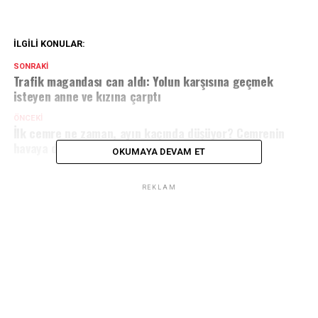
İLGILI KONULAR:
SONRAKI
Trafik magandası can aldı: Yolun karşısına geçmek
isteyen anne ve kızına çarptı
ÖNCEKI
İlk cemre ne zaman, ayın kaçında düşüyor? Cemrenin
havaya düşeceği tarih
OKUMAYA DEVAM ET
REKLAM