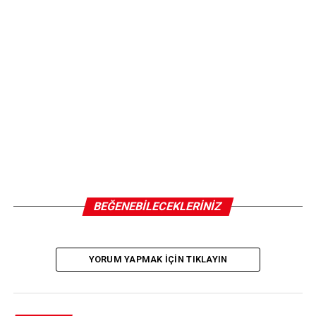
BEĞENEBILECEKLERINIZ
YORUM YAPMAK IÇIN TIKLAYIN