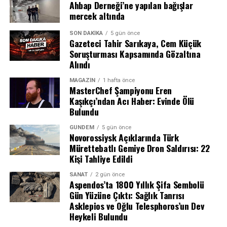
hemen önce şüphelilerden biriyle yoğun telefon trafiği
Ahbap Derneği’ne yapılan bağışlar
ve mesajlaşma yaşadığı tespit edildi. Dikkat çeken bir
mercek altında
diğer detay ise, şüphelinin kullandığı 21 AC 935 plakalı
SON DAKIKA
5 gün önce
aracın, olay günü bagaj kapağı açık bir şekilde ve tek
Gazeteci Tahir Sarıkaya, Cem Küçük
başına seyir halinde olduğunun kayıtlara geçmesi oldu.
Soruşturması Kapsamında Gözaltına
Araç üzerinde yapılan kriminal incelemede ise bagaj ve
Alındı
ön yolcu koltuğunda biyolojik bulgulara rastlandı. Bu
MAGAZIN
1 hafta önce
bulgular arasında üç farklı erkeğe ait kan örneği ve bir
MasterChef Şampiyonu Eren
kadına ait kan örneğinin bulunması, işin vahametini
Kaşıkçı’ndan Acı Haber: Evinde Ölü
gözler önüne serdi.
Bulundu
GÜNDEM
5 gün önce
Tanık İfadeleri ve Şüpheli Hareketler
Novorossiysk Açıklarında Türk
Mürettebatlı Gemiye Dron Saldırısı: 22
Soruşturma kapsamında ifadesine başvurulan tanıklar,
Kişi Tahliye Edildi
olayın ardından aracın detaylı bir şekilde temizlendiğini,
SANAT
2 gün önce
koltuk döşemelerinin söküldüğünü ve içindeki eşyaların
Aspendos’ta 1800 Yıllık Şifa Sembolü
yerlerinin değiştirildiğini anlattı. Bir oto yıkama
Gün Yüzüne Çıktı: Sağlık Tanrısı
işletmecisinin ifadesinde ise araç içerisinde yoğun bir
Asklepios ve Oğlu Telesphoros’un Dev
Heykeli Bulundu
kötü koku olduğu ve arka koltuklarda kan izleri