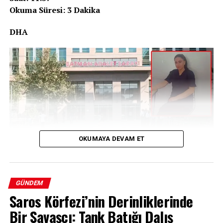
Okuma Süresi: 3 Dakika
DHA
OKUMAYA DEVAM ET
Bir Yıllık Belirsizlik: Evindar Tiğrak’ın
GÜNDEM
Saros Körfezi’nin Derinliklerinde
Kaybı
Bir Savaşçı: Tank Batığı Dalış
Batman’da 7 Haziran 2025 tarihinden bu yana haber