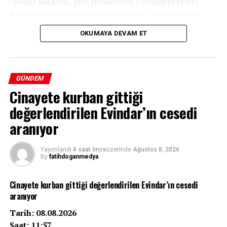
· Nasıl? Bakanlık, yeni yuvalarında çocukların temel
ihtiyaçlarından eğitimlerine kadar her alanda destek
sağlayacak.
OKUMAYA DEVAM ET
GÜNDEM
Cinayete kurban gittiği
değerlendirilen Evindar’ın cesedi
aranıyor
Yayımlandı
4 saat önce
üzerinde
Ağustos 8, 2026
By
fatihdoganmedya
Cinayete kurban gittiği değerlendirilen Evindar’ın cesedi
aranıyor
Tarih: 08.08.2026
Saat: 11:57