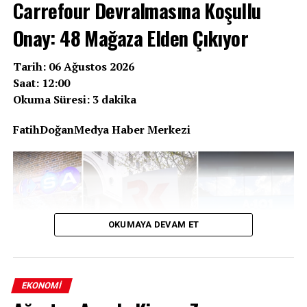
Carrefour Devralmasına Koşullu
Geçerli
Onay: 48 Mağaza Elden Çıkıyor
Benzine bu gece yarısından itibaren geçerli olmak üzere
1 TL 43 kuruş zam bekleniyor. Bu artış, akaryakıt
Tarih: 06 Ağustos 2026
istasyonlarında gece yarısından itibaren tabelalara
Saat: 12:00
yansıyacak. Sektör temsilcileri, zammın pompa
Okuma Süresi: 3 dakika
fiyatlarına tam olarak ne kadar yansıyacağını ise “eşel
mobil” sisteminin belirleyeceğini ifade ediyor.
FatihDoğanMedya Haber Merkezi
REKLAM
OKUMAYA DEVAM ET
EKONOMI