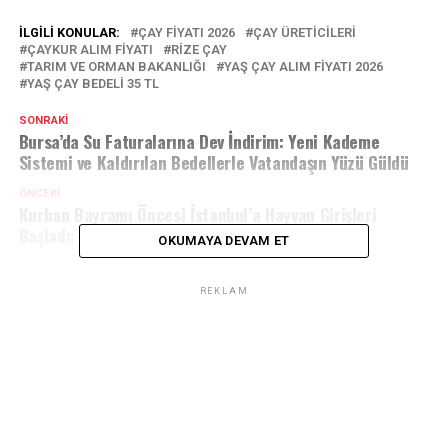
İLGILI KONULAR:
ÇAY FIYATI 2026
ÇAY ÜRETICILERI
ÇAYKUR ALIM FIYATI
RIZE ÇAY
TARIM VE ORMAN BAKANLIĞI
YAŞ ÇAY ALIM FIYATI 2026
YAŞ ÇAY BEDELI 35 TL
SONRAKI
Bursa’da Su Faturalarına Dev İndirim: Yeni Kademe
Sistemi ve Kaldırılan Bedellerle Vatandaşın Yüzü Güldü
ÖNCEKI
Kurban Bayramı Öncesi İstanbul’a Hayvan Girişleri
Başladı: Riva’da Sıkı Denetim
OKUMAYA DEVAM ET
REKLAM