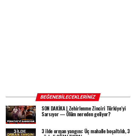
BEĞENEBILECEKLERINIZ
SON DAKİKA | Zehirlenme Zinciri Türkiye’yi
Sarsıyor — Ölüm nereden geliyor?
3 ilde orman yangını: Üç mahalle boşaltıldı, 3