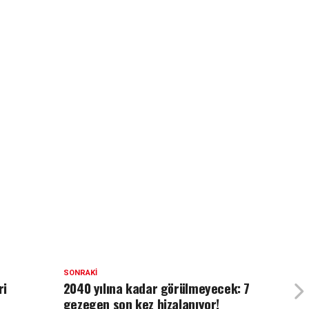
SONRAKI
ri
2040 yılına kadar görülmeyecek: 7
gezegen son kez hizalanıyor!