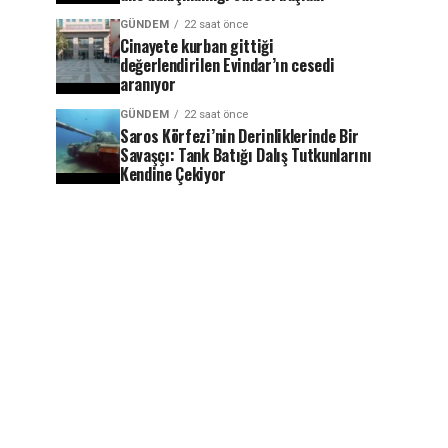
GÜNDEM
22 saat önce
Cinayete kurban gittiği
değerlendirilen Evindar’ın cesedi
aranıyor
GÜNDEM
22 saat önce
Saros Körfezi’nin Derinliklerinde Bir
Savaşçı: Tank Batığı Dalış Tutkunlarını
Kendine Çekiyor