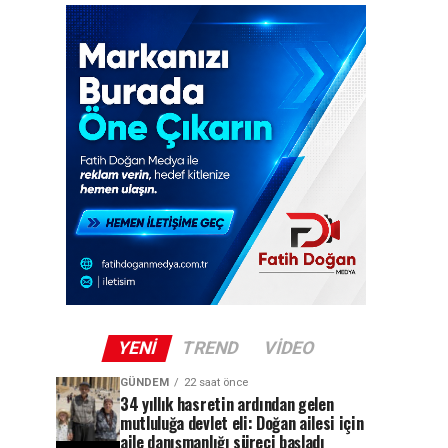
YENI
TREND
VIDEO
GÜNDEM
22 saat önce
34 yıllık hasretin ardından gelen
mutluluğa devlet eli: Doğan ailesi için
aile danışmanlığı süreci başladı