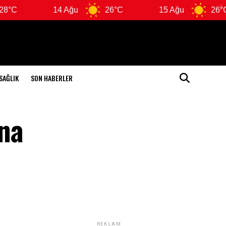
14 Ağu
26°C
15 Ağu
26°C
SAĞLIK
SON HABERLER
ına
REKLAM