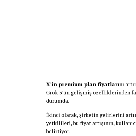
X’in premium plan fiyatları
nı artı
Grok 3’ün gelişmiş özelliklerinden f
durumda.
İkinci olarak, şirketin gelirlerini art
yetkilileri, bu fiyat artışının, kullan
belirtiyor.