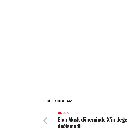
İLGILI KONULAR:
ÖNCEKI
Elon Musk döneminde X’in değe
değişmedi