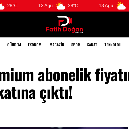
12 Ağu
28°C
13 Ağu
28°C
A
GÜNDEM
EKONOMI
MAGAZIN
SPOR
SANAT
TEKNOLOJI
emium abonelik fiyat
atına çıktı!