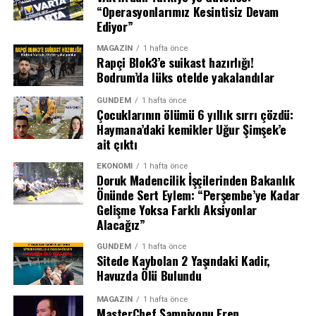
“Operasyonlarımız Kesintisiz Devam
Ediyor”
Mermi akciğeri parçaladı, kalbin
damarlarının yanında durdu
MAGAZIN
1 hafta önce
Rapçi Blok3’e suikast hazırlığı!
Bodrum’da lüks otelde yakalandılar
Acil serviste yapılan ilk incelemelerde, sırtından giren
merminin Karan’ın akciğerini parçaladığı, kalbine giden
GÜNDEM
1 hafta önce
Çocuklarının ölümü 6 yıllık sırrı çözdü:
ana damarların ise hemen yanında durduğu belirlendi.
Haymana’daki kemikler Uğur Şimşek’e
Yoğun bakımda 16 gün boyunca yaşam mücadelesi veren
ait çıktı
küçük çocuk, bu süreçte çok sayıda tomografi ve çeşitli
tetkiklerden geçirildi.
EKONOMI
1 hafta önce
Doruk Madencilik İşçilerinden Bakanlık
Önünde Sert Eylem: “Perşembe’ye Kadar
Tedavisinin ardından 22 Temmuz 2026’da taburcu
Gelişme Yoksa Farklı Aksiyonlar
edilen Karan’ın, vücudundaki merminin çıkarılması için
Alacağız”
yaklaşık üç hafta sonra ameliyat edileceği öğrenildi. Baba
Cenk Aydınlısoy, merminin kaburgayı kırdığını, akciğeri
GÜNDEM
1 hafta önce
Sitede Kaybolan 2 Yaşındaki Kadir,
parçaladığını ve kalbe çok yakın bir noktada durduğunu
Havuzda Ölü Bulundu
belirterek, doktorların kalbin büyümesi gerektiği için
merminin alınmasının şart olduğunu söylediklerini
MAGAZIN
1 hafta önce
MasterChef Şampiyonu Eren