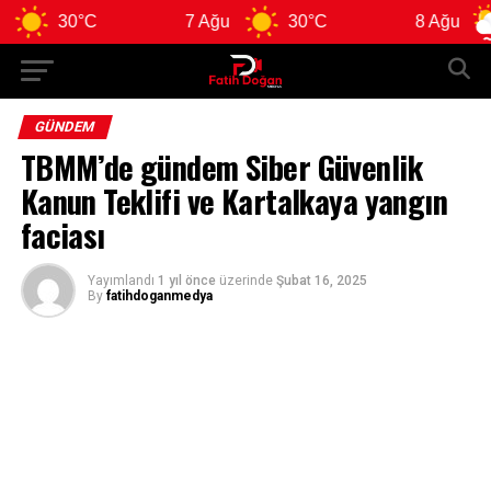
30°C
7 Ağu
30°C
8 Ağu
GÜNDEM
TBMM’de gündem Siber Güvenlik
Kanun Teklifi ve Kartalkaya yangın
faciası
Yayımlandı
1 yıl önce
üzerinde
Şubat 16, 2025
By
fatihdoganmedya