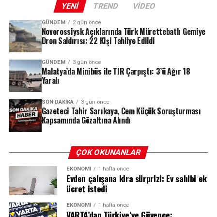
YENI
TREND
VIDEO
açılan ateş sonucu sırtına isabet eden havalı tüfek
mermisiyle ağır yaralandı.
GÜNDEM
2 gün önce
Novorossiysk Açıklarında Türk Mürettebatlı Gemiye
Trafik Kontrollü Olarak Açıldı
Dron Saldırısı: 22 Kişi Tahliye Edildi
O anları tarif eden baba Cenk Aydınlısoy, çocuklar
havuzdayken çok şiddetli üç el silah sesi duyduklarını ve
Kaza nedeniyle bir süre trafiğe kapanan yol, ekiplerin
GÜNDEM
3 gün önce
bir anda Karan’ın arkasından kan fışkırdığını gördüğünü
Malatya’da Minibüs ile TIR Çarpıştı: 3’ü Ağır 18
çalışmasının ardından kontrollü olarak tek şeritten
söyledi. Kanlar içindeki oğlunu kucağına alan baba,
Yaralı
ulaşıma açıldı. Jandarma ekipleri kazayla ilgili inceleme
Karan’ı en yakın hastaneye götürdü.
başlattı.
SON DAKIKA
3 gün önce
Gazeteci Tahir Sarıkaya, Cem Küçük Soruşturması
Kapsamında Gözaltına Alındı
ÇOK OKUNANLAR
EKONOMI
1 hafta önce
Evden çalışana kira sürprizi: Ev sahibi ek
ücret istedi
EKONOMI
1 hafta önce
VARTA’dan Türkiye’ye Güvence: