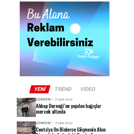
YENI
TREND
VIDEO
GÜNDEM
2 saat önce
Ahbap Derneği’ne yapılan bağışlar
mercek altında
GÜNDEM
3 saat önce
Ceuta’ya On Binlerce Göçmenin Akın