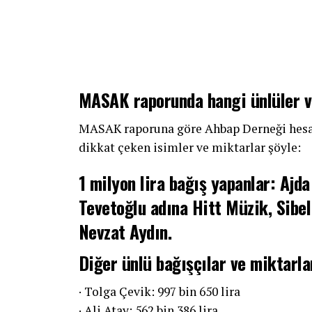
MASAK raporunda hangi ünlüler 
MASAK raporuna göre Ahbap Derneği hesapl
dikkat çeken isimler ve miktarlar şöyle:
1 milyon lira bağış yapanlar: Ajd
Tevetoğlu adına Hitt Müzik, Sibel
Nevzat Aydın.
Diğer ünlü bağışçılar ve miktarla
· Tolga Çevik: 997 bin 650 lira
· Ali Atay: 562 bin 386 lira