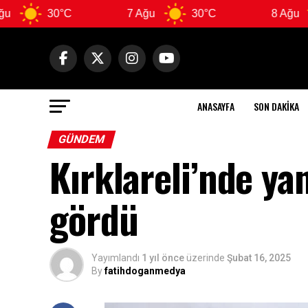
30°C
7 Ağu
30°C
8 Ağu
31
ANASAYFA
SON DAKIKA
GÜNDEM
Kırklareli’nde ya
gördü
Yayımlandı
1 yıl önce
üzerinde
Şubat 16, 2025
By
fatihdoganmedya