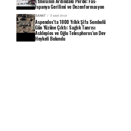
Etmesinin Ardındaki Perde: Fas-
İspanya Gerilimi ve Dezenformasyon
SANAT
3 saat önce
Aspendos’ta 1800 Yıllık Şifa Sembolü
Gün Yüzüne Çıktı: Sağlık Tanrısı
Asklepios ve Oğlu Telesphoros’un Dev
Heykeli Bulundu