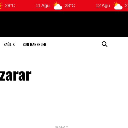
11 Ağu
28°C
12 Ağu
28°C
SAĞLIK
SON HABERLER
 zarar
REKLAM