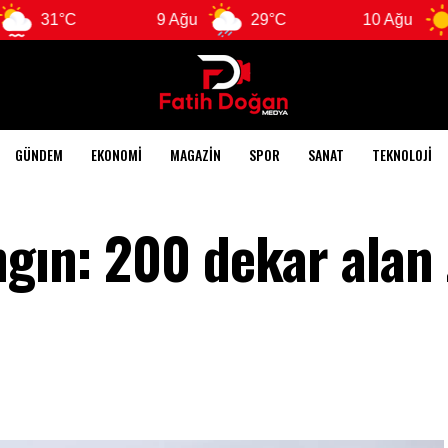
°C
9 Ağu
29°C
10 Ağu
28°C
GÜNDEM
EKONOMI
MAGAZIN
SPOR
SANAT
TEKNOLOJI
ngın: 200 dekar alan