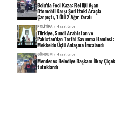
Bolu’da Feci Kaza: Refüjü Aşan
Otomobil Karşı Şeritteki Araçla
Çarpıştı, 1 Ölü 2 Ağır Yaralı
POLITIKA
4 saat önce
Türkiye, Suudi Arabistan ve
Pakistan’dan Tarihi Savunma Hamlesi:
Mekke’de Üçlü Anlaşma İmzalandı
GÜNDEM
4 saat önce
Menderes Belediye Başkanı İlkay Çiçek
tutuklandı