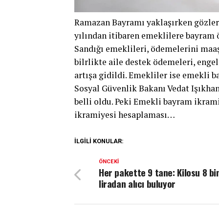
Ramazan Bayramı yaklaşırken gözler 
yılından itibaren emeklilere bayram 
Sandığı emeklileri, ödemelerini maaş a
bilrlikte aile destek ödemeleri, engel
artışa gidildi. Emekliler ise emekli 
Sosyal Güvenlik Bakanı Vedat Işıkhan
belli oldu. Peki Emekli bayram ikra
ikramiyesi hesaplaması…
İLGILI KONULAR:
ÖNCEKI
Her pakette 9 tane: Kilosu 8 bi
liradan alıcı buluyor