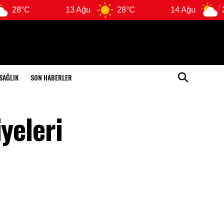
13 Ağu
28°C
14 Ağu
26°C
SAĞLIK
SON HABERLER
yeleri