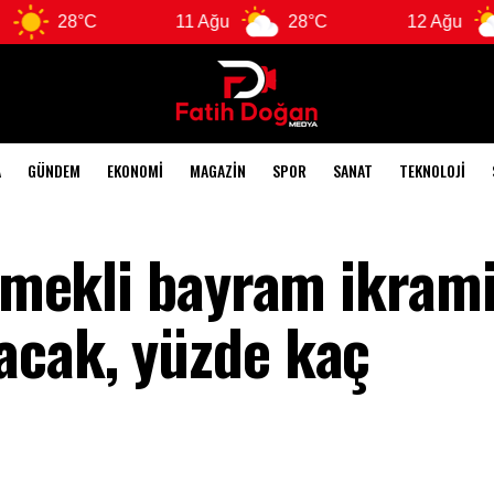
C
11 Ağu
28°C
12 Ağu
28°C
A
GÜNDEM
EKONOMI
MAGAZIN
SPOR
SANAT
TEKNOLOJI
 Emekli bayram ikrami
acak, yüzde kaç