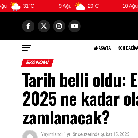
31°C
9 Ağu
29°C
10 Ağu
28°
ANASAYFA
SON DAKIK
EKONOMI
Tarih belli oldu:
2025 ne kadar ol
zamlanacak?
Yayımlandı
1 yıl önce
üzerinde
Şubat 15, 2025