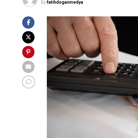
By
fatihdoganmedya