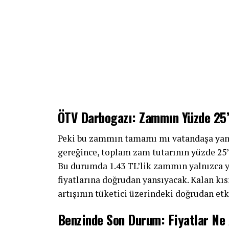
ÖTV Darbogazı: Zammın Yüzde 25’i
Peki bu zammın tamamı mı vatandaşa yans
gereğince, toplam zam tutarının yüzde 25’
Bu durumda 1.43 TL’lik zammın yalnızca yü
fiyatlarına doğrudan yansıyacak. Kalan kı
artışının tüketici üzerindeki doğrudan etki
Benzinde Son Durum: Fiyatlar Ne