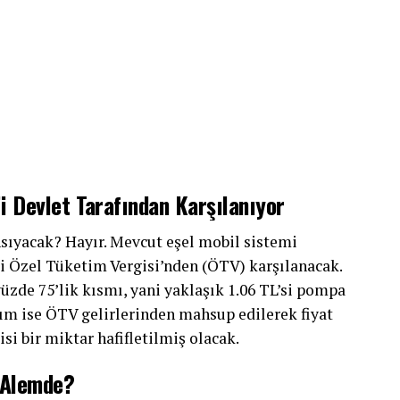
 Devlet Tarafından Karşılanıyor
ıyacak? Hayır. Mevcut eşel mobil sistemi
i Özel Tüketim Vergisi’nden (ÖTV) karşılanacak.
zde 75’lik kısmı, yani yaklaşık 1.06 TL’si pompa
sım ise ÖTV gelirlerinden mahsup edilerek fiyat
si bir miktar hafifletilmiş olacak.
 Alemde?