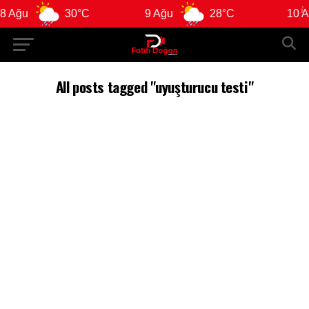
 Ağu
30°C
9 Ağu
28°C
10 Ağ
All posts tagged "uyuşturucu testi"