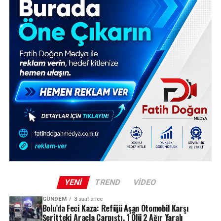
YENI
TREND
VIDEO
GÜNDEM
3 saat önce
Bolu’da Feci Kaza: Refüjü Aşan Otomobil Karşı
Şeritteki Araçla Çarpıştı, 1 Ölü 2 Ağır Yaralı