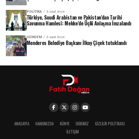
POLITIKA
6 saat önce
Türkiye, Suudi Arabistan ve Pakistan’dan Tarihi
Savunma Hamlesi: Mekke’de Üçlü Anlaşma İmzalandı
GÜNDEM
6 saat önce
Menderes Belediye Başkanı İlkay Çiçek tutuklandı
ANASAYFA
HAKKIMIZDA
KÜNYE
EKIBIMIZ
GIZLILIK POLITIKASI
İLETIŞIM