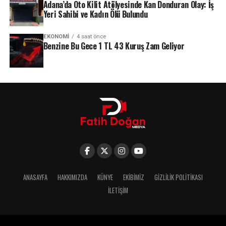
Adana’da Oto Kilit Atölyesinde Kan Donduran Olay: İş
Yeri Sahibi ve Kadın Ölü Bulundu
EKONOMI
4 saat önce
Benzine Bu Gece 1 TL 43 Kuruş Zam Geliyor
ANASAYFA
HAKKIMIZDA
KÜNYE
EKIBIMIZ
GIZLILIK POLITIKASI
İLETIŞIM