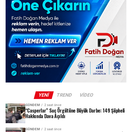
YENI
TREND
VIDEO
GÜNDEM
2 saat önce
“Casperlar” Suç Örgütüne Büyük Darbe: 149 Şüpheli
Hakkında Dava Açıldı
GÜNDEM
2 saat önce