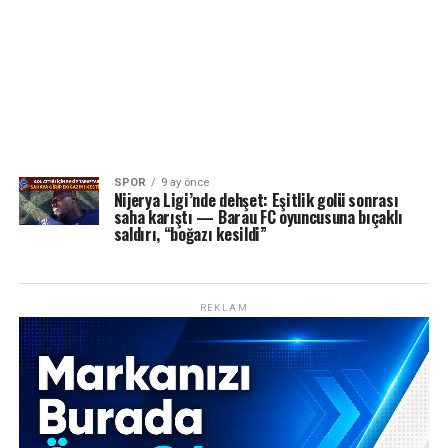
SPOR
9 ay önce
Nijerya Ligi’nde dehşet: Eşitlik golü sonrası
saha karıştı — Barau FC oyuncusuna bıçaklı
saldırı, “boğazı kesildi”
REKLAM