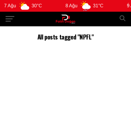
7 Ağu
30°C
8 Ağu
31°C
9 A
All posts tagged "NPFL"