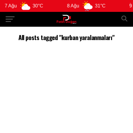
7 Ağu
30°C
8 Ağu
31°C
9 A
All posts tagged "kurban yaralanmaları"