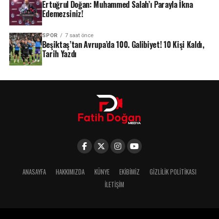
Ertuğrul Doğan: Muhammed Salah’ı Parayla İkna
Edemezsiniz!
SPOR
7 saat önce
Beşiktaş’tan Avrupa’da 100. Galibiyet! 10 Kişi Kaldı,
Tarih Yazdı
ANASAYFA
HAKKIMIZDA
KÜNYE
EKIBIMIZ
GIZLILIK POLITIKASI
İLETIŞIM