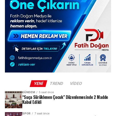
YENI
TREND
VIDEO
GÜNDEM
5 saat önce
“Suça Sürüklenen Çocuk” Düzenlemesinde 2 Madde
Kabul Edildi
SPOR
7 saat önce