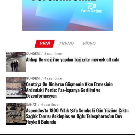
YENI
TREND
VIDEO
GÜNDEM
3 saat önce
Ahbap Derneği’ne yapılan bağışlar mercek altında
GÜNDEM
4 saat önce
Ceuta’ya On Binlerce Göçmenin Akın Etmesinin
Ardındaki Perde: Fas-İspanya Gerilimi ve
Dezenformasyon
SANAT
4 saat önce
Aspendos’ta 1800 Yıllık Şifa Sembolü Gün Yüzüne Çıktı:
Sağlık Tanrısı Asklepios ve Oğlu Telesphoros’un Dev
Heykeli Bulundu