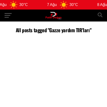
Ağu
30°C
7 Ağu
30°C
8 Ağu
All posts tagged "Gazze yardım TIR’ları"