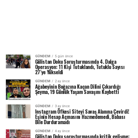
GÜNDEM
5 gün önce
Gülistan Doku Soruşturmasında 4. Dalga
Operasyon: 11 Kişi Tutuklandı, Tutuklu Sayısı
27’ye Yükseldi
GÜNDEM
2 ay önce
Ağabeyinin Boğazına Kaçan Dilini Çıkardığı
Şeyma, 19 Günlük Yaşam Savaşını Kaybetti
GÜNDEM
3 ay önce
Instagram Öfkesi Siteyi Savaş Alanına Çevirdi!
Eşinin Hesap Açmasını Hazmedemedi, Babası
Bile Durduramadı
GÜNDEM
4 ay önce
Gülistan Doku soruşturmasında kritik gelişme: