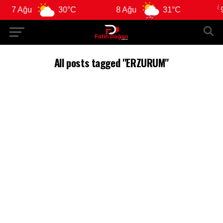
7 Ağu
30°C
8 Ağu
31°C
9 A
All posts tagged "ERZURUM"