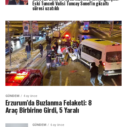
Eski Tunceli Valisi Tuncay Sonel’in gözaltı
süresi uzatıldı
GÜNDEM
4 ay önce
Erzurum’da Buzlanma Felaketi: 8
Araç Birbirine Girdi, 5 Yaralı
GÜNDEM
6 ay önce