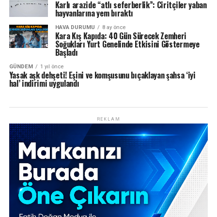
Karlı arazide “atlı seferberlik”: Ciritçiler yaban
hayvanlarına yem bıraktı
HAVA DURUMU
8 ay önce
Kara Kış Kapıda: 40 Gün Sürecek Zemheri
Soğukları Yurt Genelinde Etkisini Göstermeye
Başladı
GÜNDEM
1 yıl önce
Yasak aşk dehşeti! Eşini ve komşusunu bıçaklayan şahsa ‘iyi
hal’ indirimi uygulandı
REKLAM