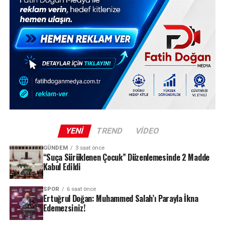
YENI
TREND
VIDEO
GÜNDEM
3 saat önce
“Suça Sürüklenen Çocuk” Düzenlemesinde 2 Madde
Kabul Edildi
SPOR
6 saat önce
Ertuğrul Doğan: Muhammed Salah’ı Parayla İkna
Edemezsiniz!