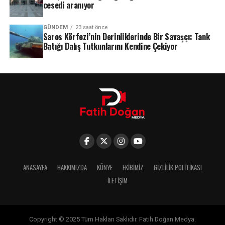
cesedi aranıyor
GÜNDEM
23 saat önce
Saros Körfezi’nin Derinliklerinde Bir Savaşçı: Tank
Batığı Dalış Tutkunlarını Kendine Çekiyor
ANASAYFA
HAKKIMIZDA
KÜNYE
EKIBIMIZ
GIZLILIK POLITIKASI
İLETIŞIM
Copyright © 2025 Tüm Hakları Saklıdır. Fatih Doğan Medya.