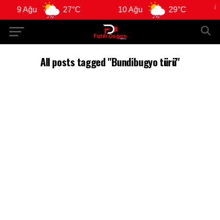
9 Ağu
27°C
10 Ağu
29°C
1
All posts tagged "Bundibugyo türü"