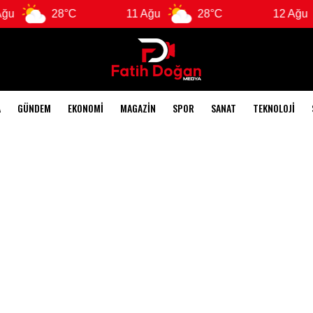
28°C
11 Ağu
28°C
12 Ağu
A
GÜNDEM
EKONOMI
MAGAZIN
SPOR
SANAT
TEKNOLOJI