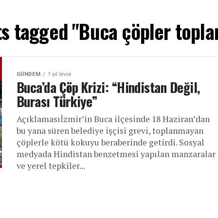
ts tagged "Buca çöpler topl
GÜNDEM
1 yıl önce
Buca’da Çöp Krizi: “Hindistan Değil,
Burası Türkiye”
Açıklamasıİzmir’in Buca ilçesinde 18 Haziran’dan
bu yana süren belediye işçisi grevi, toplanmayan
çöplerle kötü kokuyu beraberinde getirdi. Sosyal
medyada Hindistan benzetmesi yapılan manzaralar
ve yerel tepkiler...