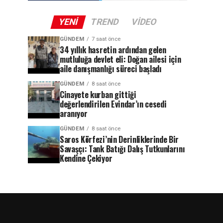
YENI
TREND
VIDEO
GÜNDEM
7 saat önce
34 yıllık hasretin ardından gelen
mutluluğa devlet eli: Doğan ailesi için
aile danışmanlığı süreci başladı
GÜNDEM
8 saat önce
Cinayete kurban gittiği
değerlendirilen Evindar’ın cesedi
aranıyor
GÜNDEM
8 saat önce
Saros Körfezi’nin Derinliklerinde Bir
Savaşçı: Tank Batığı Dalış Tutkunlarını
Kendine Çekiyor