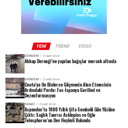
YENI
TREND
VIDEO
GÜNDEM
2 saat önce
Ahbap Derneği’ne yapılan bağışlar mercek altında
GÜNDEM
2 saat önce
Ceuta’ya On Binlerce Göçmenin Akın Etmesinin
Ardındaki Perde: Fas-İspanya Gerilimi ve
Dezenformasyon
SANAT
3 saat önce
Aspendos’ta 1800 Yıllık Şifa Sembolü Gün Yüzüne
Çıktı: Sağlık Tanrısı Asklepios ve Oğlu
Telesphoros’un Dev Heykeli Bulundu