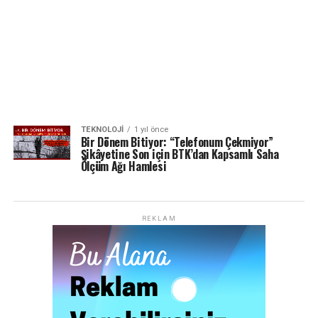
TEKNOLOJI
1 yıl önce
Bir Dönem Bitiyor: “Telefonum Çekmiyor”
Şikâyetine Son için BTK’dan Kapsamlı Saha
Ölçüm Ağı Hamlesi
REKLAM