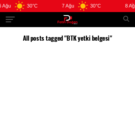
 Ağu
30°C
7 Ağu
30°C
8 Ağu
All posts tagged "BTK yetki belgesi"