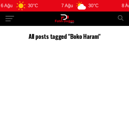
 Ağu
30°C
7 Ağu
30°C
8 Ağ
All posts tagged "Boko Haram"