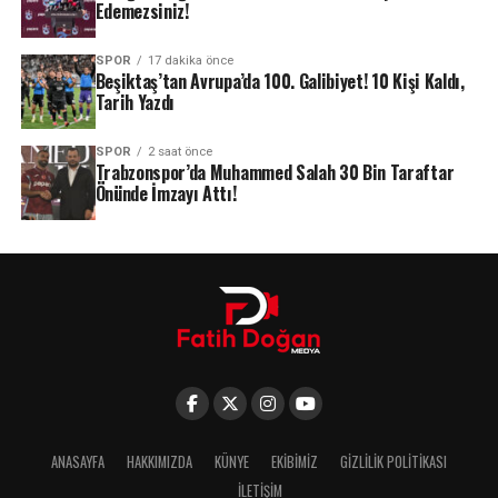
Edemezsiniz!
SPOR
17 dakika önce
Beşiktaş’tan Avrupa’da 100. Galibiyet! 10 Kişi Kaldı,
Tarih Yazdı
SPOR
2 saat önce
Trabzonspor’da Muhammed Salah 30 Bin Taraftar
Önünde İmzayı Attı!
ANASAYFA
HAKKIMIZDA
KÜNYE
EKIBIMIZ
GIZLILIK POLITIKASI
İLETIŞIM