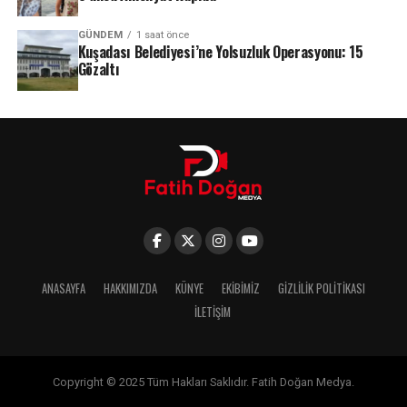
GÜNDEM
1 saat önce
Kuşadası Belediyesi’ne Yolsuzluk Operasyonu: 15
Gözaltı
ANASAYFA
HAKKIMIZDA
KÜNYE
EKIBIMIZ
GIZLILIK POLITIKASI
İLETIŞIM
Copyright © 2025 Tüm Hakları Saklıdır. Fatih Doğan Medya.