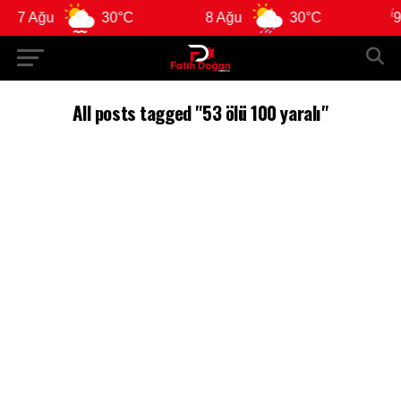
7 Ağu
30°C
8 Ağu
30°C
9 
All posts tagged "53 ölü 100 yaralı"