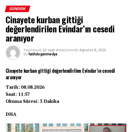
GÜNDEM
Cinayete kurban gittiği
değerlendirilen Evindar’ın cesedi
aranıyor
Yayımlandı
20 saat önce
üzerinde
Ağustos 8, 2026
By
fatihdoganmedya
Cinayete kurban gittiği değerlendirilen Evindar’ın cesedi
aranıyor
Tarih: 08.08.2026
Saat: 11:57
Okuma Süresi: 3 Dakika
DHA