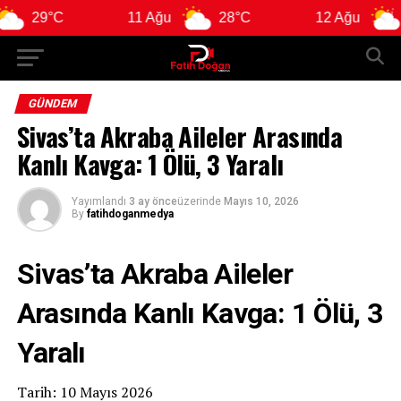
11 Ağu
28°C
12 Ağu
28°C
GÜNDEM
Sivas’ta Akraba Aileler Arasında
Kanlı Kavga: 1 Ölü, 3 Yaralı
Yayımlandı
3 ay önce
üzerinde
Mayıs 10, 2026
By
fatihdoganmedya
Sivas’ta Akraba Aileler
Arasında Kanlı Kavga: 1 Ölü, 3
Yaralı
Tarih: 10 Mayıs 2026