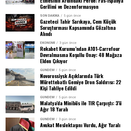
Etmesinin Ardındaki Perde: Fas-İspanya
ön yolcu koltuğunda biyolojik bulgulara rastlandı. Bu
Gerilimi ve Dezenformasyon
bulgular arasında üç farklı erkeğe ait kan örneği ve bir
SON DAKIKA
5 gün önce
kadına ait kan örneğinin bulunması, işin vahametini
Gazeteci Tahir Sarıkaya, Cem Küçük
gözler önüne serdi.
Soruşturması Kapsamında Gözaltına
Alındı
Tanık İfadeleri ve Şüpheli Hareketler
EKONOMI
3 gün önce
Rekabet Kurumu’ndan A101-Carrefour
Soruşturma kapsamında ifadesine başvurulan tanıklar,
Devralmasına Koşullu Onay: 48 Mağaza
olayın ardından aracın detaylı bir şekilde temizlendiğini,
Elden Çıkıyor
koltuk döşemelerinin söküldüğünü ve içindeki eşyaların
GÜNDEM
5 gün önce
yerlerinin değiştirildiğini anlattı. Bir oto yıkama
Novorossiysk Açıklarında Türk
işletmecisinin ifadesinde ise araç içerisinde yoğun bir
Mürettebatlı Gemiye Dron Saldırısı: 22
Kişi Tahliye Edildi
kötü koku olduğu ve arka koltuklarda kan izleri
görüldüğü belirtildi. Tüm bu deliller doğrultusunda
GÜNDEM
5 gün önce
kimlikleri tespit edilen N.Y. (41) ve Y.D. (26), düzenlenen
Malatya’da Minibüs ile TIR Çarpıştı: 3’ü
Ağır 18 Yaralı
operasyonla gözaltına alındı.
GÜNDEM
3 gün önce
“Tasarlayarak Kasten Öldürme”
Avukat Meslektaşını Vurdu, Ağır Yaralı