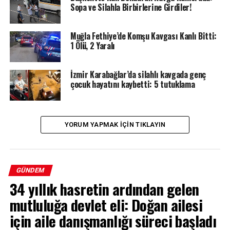
Sopa ve Silahla Birbirlerine Girdiler!
Muğla Fethiye’de Komşu Kavgası Kanlı Bitti:
1 Ölü, 2 Yaralı
İzmir Karabağlar’da silahlı kavgada genç
çocuk hayatını kaybetti: 5 tutuklama
YORUM YAPMAK IÇIN TIKLAYIN
GÜNDEM
34 yıllık hasretin ardından gelen
mutluluğa devlet eli: Doğan ailesi
için aile danışmanlığı süreci başladı