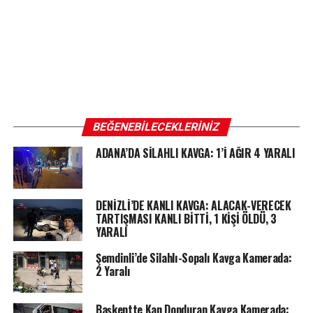
BEĞENEBILECEKLERINIZ
ADANA’DA SİLAHLI KAVGA: 1’İ AĞIR 4 YARALI
DENİZLİ’DE KANLI KAVGA: ALACAK-VERECEK
TARTIŞMASI KANLI BİTTİ, 1 KİŞİ ÖLDÜ, 3
YARALI
Şemdinli’de Silahlı-Sopalı Kavga Kamerada:
2 Yaralı
Başkentte Kan Donduran Kavga Kamerada: