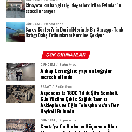
Cinayete kurban gittiği değerlendirilen Evindar’ın
cesedi aranıyor
Deliller Zinciri: HTS, PTS ve Biyolojik
REKLAM
GÜNDEM
20 saat önce
Bulgular
Saros Körfezi’nin Derinliklerinde Bir Savaşçı: Tank
Batığı Dalış Tutkunlarını Kendine Çekiyor
Soruşturma kapsamında elde edilen deliller, dosyanın
seyrini değiştiren en önemli unsur oldu. Ekipler,
şüphelilerin HTS (Hücresel Haberleşme Sistemi) ve PTS
ÇOK OKUNANLAR
(Plaka Tanıma Sistemi) kayıtlarını, kriminal inceleme
GÜNDEM
3 gün önce
bulgularını ve tanık beyanlarını bir araya getirerek
Ahbap Derneği’ne yapılan bağışlar
olayın perdesini aralamaya çalıştı.
mercek altında
Yapılan incelemelerde, Evindar Tiğrak’ın kaybolmadan
SANAT
3 gün önce
Aspendos’ta 1800 Yıllık Şifa Sembolü
hemen önce şüphelilerden biriyle yoğun telefon trafiği
Gün Yüzüne Çıktı: Sağlık Tanrısı
ve mesajlaşma yaşadığı tespit edildi. Dikkat çeken bir
Asklepios ve Oğlu Telesphoros’un Dev
diğer detay ise, şüphelinin kullandığı 21 AC 935 plakalı
Heykeli Bulundu
aracın, olay günü bagaj kapağı açık bir şekilde ve tek
GÜNDEM
3 gün önce
başına seyir halinde olduğunun kayıtlara geçmesi oldu.
Ceuta’ya On Binlerce Göçmenin Akın
Araç üzerinde yapılan kriminal incelemede ise bagaj ve