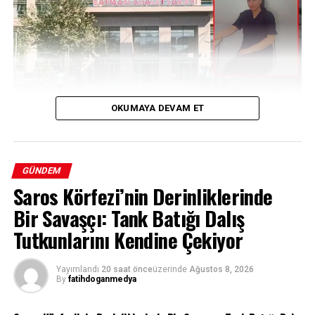
OKUMAYA DEVAM ET
Bir Yıllık Belirsizlik: Evindar Tiğrak’ın
GÜNDEM
Saros Körfezi’nin Derinliklerinde
Kaybı
Bir Savaşçı: Tank Batığı Dalış
Batman’da 7 Haziran 2025 tarihinden bu yana haber
Tutkunlarını Kendine Çekiyor
alınamayan 31 yaşındaki Evindar Tiğrak için başlatılan
soruşturmada çarpıcı gelişmeler yaşandı. Uzun süredir
Yayımlandı
20 saat önce
üzerinde
Ağustos 8, 2026
titizlikle yürütülen çalışmalar, kayıp kadının bir cinayete
By
fatihdoganmedya
kurban gitmiş olabileceği ihtimalini güçlendirirken,
soruşturma kapsamında gözaltına alınan iki şüpheli