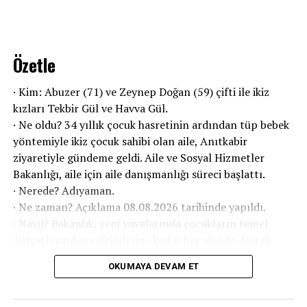
Özetle
· Kim: Abuzer (71) ve Zeynep Doğan (59) çifti ile ikiz
kızları Tekbir Gül ve Havva Gül.
· Ne oldu? 34 yıllık çocuk hasretinin ardından tüp bebek
yöntemiyle ikiz çocuk sahibi olan aile, Anıtkabir
ziyaretiyle gündeme geldi. Aile ve Sosyal Hizmetler
Bakanlığı, aile için aile danışmanlığı süreci başlattı.
· Nerede? Adıyaman.
· Ne zaman? Açıklama 08.08.2026 tarihinde yapıldı.
· Nasıl? Bakanlık, yeni yuvalarında çocukların temel
ihtiyaçlarından eğitimlerine kadar her alanda destek
sağlayacak.
OKUMAYA DEVAM ET