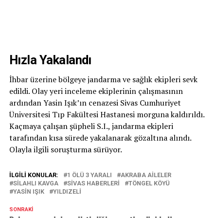
Hızla Yakalandı
İhbar üzerine bölgeye jandarma ve sağlık ekipleri sevk
edildi. Olay yeri inceleme ekiplerinin çalışmasının
ardından Yasin Işık’ın cenazesi Sivas Cumhuriyet
Üniversitesi Tıp Fakültesi Hastanesi morguna kaldırıldı.
Kaçmaya çalışan şüpheli S.I., jandarma ekipleri
tarafından kısa sürede yakalanarak gözaltına alındı.
Olayla ilgili soruşturma sürüyor.
İLGILI KONULAR:
1 ÖLÜ 3 YARALI
AKRABA AILELER
SILAHLI KAVGA
SIVAS HABERLERI
TÖNGEL KÖYÜ
YASIN IŞIK
YILDIZELI
SONRAKI