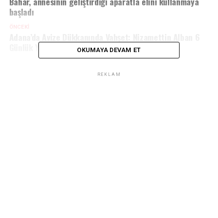
Bahar, annesinin geliştirdiği aparatla elini kullanmaya
başladı
ÖNCEKI
Adana’da Avize Dükkanında Vahşet: Nizamettin Alban 6
Günlük Yaşam Savaşını Kaybetti
OKUMAYA DEVAM ET
REKLAM