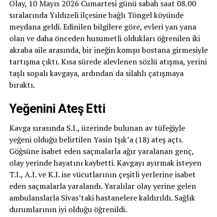
Olay, 10 Mayıs 2026 Cumartesi günü sabah saat 08.00
sıralarında Yıldızeli ilçesine bağlı Töngel köyünde
meydana geldi. Edinilen bilgilere göre, evleri yan yana
olan ve daha önceden husumetli oldukları öğrenilen iki
akraba aile arasında, bir ineğin komşu bostana girmesiyle
tartışma çıktı. Kısa sürede alevlenen sözlü atışma, yerini
taşlı sopalı kavgaya, ardından da silahlı çatışmaya
bıraktı.
Yeğenini Ateş Etti
Kavga sırasında S.I., üzerinde bulunan av tüfeğiyle
yeğeni olduğu belirtilen Yasin Işık’a (18) ateş açtı.
Göğsüne isabet eden saçmalarla ağır yaralanan genç,
olay yerinde hayatını kaybetti. Kavgayı ayırmak isteyen
T.I., A.I. ve K.I. ise vücutlarının çeşitli yerlerine isabet
eden saçmalarla yaralandı. Yaralılar olay yerine gelen
ambulanslarla Sivas’taki hastanelere kaldırıldı. Sağlık
durumlarının iyi olduğu öğrenildi.