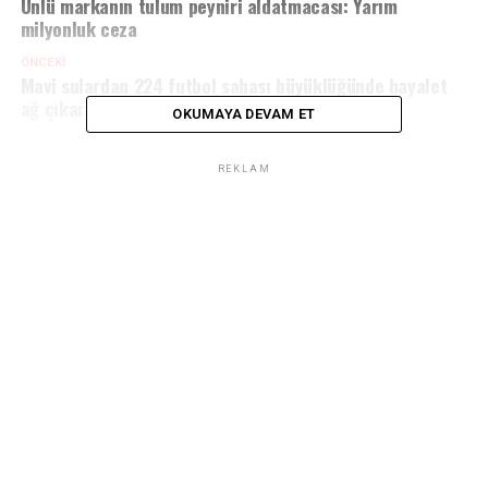
Ünlü markanın tulum peyniri aldatmacası: Yarım
milyonluk ceza
ÖNCEKI
Mavi sulardan 224 futbol sahası büyüklüğünde hayalet
ağ çıkarıldı
OKUMAYA DEVAM ET
REKLAM