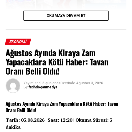
OKUMAYA DEVAM ET
EKONOMI
Ağustos Ayında Kiraya Zam
Yapacaklara Kötü Haber: Tavan
Türkiye perakende sektörünün en çok konuşulan
Oranı Belli Oldu!
birleşme operasyonlarından biri olan A101’in
Carrefour’u devralma süreci, Rekabet Kurumu’nun
Yayımlandı
5 gün önce
üzerinde
Ağustos 3, 2026
kapsamlı taahhütler karşılığında verdiği koşullu izinle
By
fatihdoganmedya
resmiyet kazandı. Kurum, devralma işleminin rekabeti
zayıflatmaması adına 48 mağazanın elden
Ağustos Ayında Kiraya Zam Yapacaklara Kötü Haber: Tavan
çıkarılmasından üç yıl boyunca istihdamın korunmasına,
Oranı Belli Oldu!
KOBİ’lere yönelik destek programlarından Carrefour’un
bağımsız yapısının muhafaza edilmesine kadar uzanan
Tarih: 03.08.2026 | Saat: 12:20 | Okuma Süresi: 3
geniş bir yükümlülükler paketini şart koştu. Peki bu
dakika