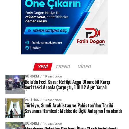
31,90 olarak belirlendi. Bu rakam, Mart 2022’den bu
yana ilk kez yüzde 32 seviyesinin altına inerek dikkat
çekti.
Peki bu oran ne anlama geliyor? Ev sahipleri kiraya ne
kadar zam yapabilecek? Kiracılar nasıl bir artışla karşı
karşıya? İşte Ağustos 2026 kira zam oranına ilişkin tüm
merak edilen detaylar…
YENI
TREND
VIDEO
REKLAM
GÜNDEM
10 saat önce
Bolu’da Feci Kaza: Refüjü Aşan Otomobil Karşı
Şeritteki Araçla Çarpıştı, 1 Ölü 2 Ağır Yaralı
POLITIKA
13 saat önce
Türkiye, Suudi Arabistan ve Pakistan’dan Tarihi
Savunma Hamlesi: Mekke’de Üçlü Anlaşma İmzalandı
GÜNDEM
14 saat önce