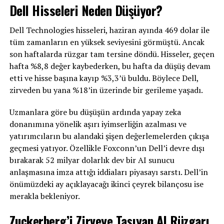
Dell Hisseleri Neden Düşüyor?
Dell Technologies hisseleri, haziran ayında 469 dolar ile
tüm zamanların en yüksek seviyesini görmüştü. Ancak
son haftalarda rüzgar tam tersine döndü. Hisseler, geçen
hafta %8,8 değer kaybederken, bu hafta da düşüş devam
etti ve hisse başına kayıp %3,3’ü buldu. Böylece Dell,
zirveden bu yana %18’in üzerinde bir gerileme yaşadı.
Uzmanlara göre bu düşüşün ardında yapay zeka
donanımına yönelik aşırı iyimserliğin azalması ve
yatırımcıların bu alandaki şişen değerlemelerden çıkışa
geçmesi yatıyor. Özellikle Foxconn’un Dell’i devre dışı
bırakarak 52 milyar dolarlık dev bir AI sunucu
anlaşmasına imza attığı iddiaları piyasayı sarstı. Dell’in
önümüzdeki ay açıklayacağı ikinci çeyrek bilançosu ise
merakla bekleniyor.
Zuckerberg’i Zirveye Taşıyan AI Rüzgarı