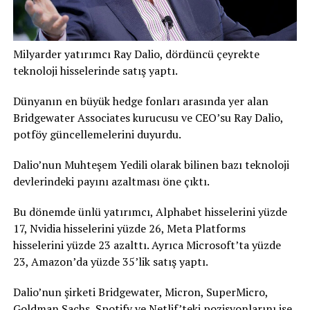
Milyarder yatırımcı Ray Dalio, dördüncü çeyrekte
teknoloji hisselerinde satış yaptı.
Dünyanın en büyük hedge fonları arasında yer alan
Bridgewater Associates kurucusu ve CEO’su Ray Dalio,
potföy güncellemelerini duyurdu.
Dalio’nun Muhteşem Yedili olarak bilinen bazı teknoloji
devlerindeki payını azaltması öne çıktı.
Bu dönemde ünlü yatırımcı, Alphabet hisselerini yüzde
17, Nvidia hisselerini yüzde 26, Meta Platforms
hisselerini yüzde 23 azalttı. Ayrıca Microsoft’ta yüzde
23, Amazon’da yüzde 35’lik satış yaptı.
Dalio’nun şirketi Bridgewater, Micron, SuperMicro,
Goldman Sachs, Spotify ve Netlif’teki pozisyonlarını ise