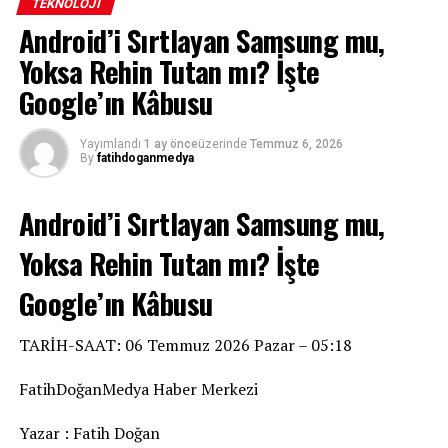
TEKNOLOJI
Android’i Sırtlayan Samsung mu,
Yoksa Rehin Tutan mı? İşte
Google’ın Kâbusu
Avrupa Birliği, Meta’nın Instagram ve Facebook
platformlarında kullanıcıları ekrana bağımlı hale
Yayımlandı
1 ay önce
üzerinde
Temmuz 6, 2026
getiren tasarımları değiştirmesini istedi. Şirket, uyarılara
By
fatihdoganmedya
uymaması halinde küresel cirosunun yüzde 6’sına kadar
para cezasıyla karşı karşıya kalabilir.
Android’i Sırtlayan Samsung mu,
BRÜKSEL (FatihDoğanMedya)
– Avrupa Birliği, sosyal
Yoksa Rehin Tutan mı? İşte
medya devi Meta’ya sert bir uyarıda bulundu. AB
Komisyonu, Instagram ve Facebook’un kullanıcıları
Google’ın Kâbusu
ekrana bağlayan “bağımlılık yaratan” tasarım
özelliklerini değiştirmesi gerektiğini, aksi takdirde şirkete
TARİH-SAAT: 06 Temmuz 2026 Pazar – 05:18
ağır para cezaları uygulanacağını açıkladı.
FatihDoğanMedya Haber Merkezi
Yazar : Fatih Doğan
REKLAM