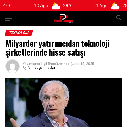
10 Ağu
29°C
11 Ağu
28°C
TEKNOLOJI
Milyarder yatırımcıdan teknoloji
şirketlerinde hisse satışı
Yayımlandı
1 yıl önce
üzerinde
Şubat 18, 2025
By
fatihdoganmedya