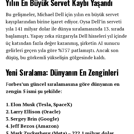
Yılın En Büyük Servet Kaybı Yaşandı
Bu gelişmeler, Michael Dell için yılın en büyük servet
kayıplarından birine işaret ediyor. Oysa Dell’in serveti
yıla 141 milyar dolar ile dünya sıralamasında 13. sırada
başlamıştı. Yapay zeka rüzgarıyla Dell hisseleri yıl içinde
üç katından fazla değer kazanmış, şirketin AI sunucu
gelirleri geçen yıla göre %757 patlamıştı. Ancak son
düşüş, bu görkemli yükselişin gölgesinde kaldı.
Yeni Sıralama: Dünyanın En Zenginleri
F
orbes’un güncel sıralamasına göre dünyanın en
zengin 5 ismi şu şekilde:
1. Elon Musk (Tesla, SpaceX)
2. Larry Ellison (Oracle)
3. Sergey Brin (Google)
4. Jeff Bezos (Amazon)
5. Mark Zuckerberg (Meta) – 222,1 milyar dolar