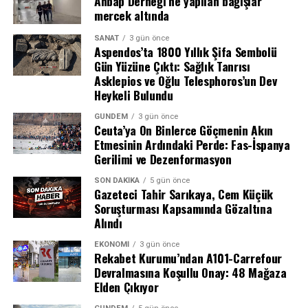
Ahbap Derneği’ne yapılan bağışlar
mercek altında
· Kişiselleştirilmiş İçerik Önerileri: Algoritmaların
kullanıcıyı ekranda tutmak için tasarlanmış öneriler
SANAT
3 gün önce
sunması.
Aspendos’ta 1800 Yıllık Şifa Sembolü
Gün Yüzüne Çıktı: Sağlık Tanrısı
· Bildirimler (Push Notifications): Sürekli gelen
Asklepios ve Oğlu Telesphoros’un Dev
uyarılarla kullanıcının dikkatinin dağılması ve
Heykeli Bulundu
uygulamaya geri dönmesinin teşvik edilmesi.
GÜNDEM
3 gün önce
Ceuta’ya On Binlerce Göçmenin Akın
Komisyon, bu özelliklerin kullanıcıların beynini
Etmesinin Ardındaki Perde: Fas-İspanya
“otopilot moduna” soktuğunu ve sağlıksız alışkanlıklar
Gerilimi ve Dezenformasyon
ile kompulsif kullanıma yol açtığını vurguladı.
GİRİŞ: BİR ZORAKİ EVLİLİĞİN HİKÂYESİ
SON DAKIKA
5 gün önce
Gazeteci Tahir Sarıkaya, Cem Küçük
Samsung ve Google arasındaki ittifak, görünürde
Soruşturması Kapsamında Gözaltına
REKLAM
“Android’in yükselişi” için atılmış sağlam bir adım gibi
Alındı
dursa da, arka planda sert pazarlıklar, milyarlarca
EKONOMI
3 gün önce
dolarlık transferler ve bitmeyen bir güç mücadelesi
Rekabet Kurumu’ndan A101-Carrefour
yatıyor. Güney Koreli teknoloji devi Samsung, dünya
Devralmasına Koşullu Onay: 48 Mağaza
genelinde her 5 akıllı telefondan birini satıyor. Google
Elden Çıkıyor
ise bu telefonların neredeyse tamamında varsayılan