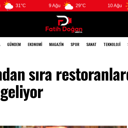
1°C
9 Ağu
29°C
10 Ağu
29°C
A
GÜNDEM
EKONOMI
MAGAZIN
SPOR
SANAT
TEKNOLOJI
dan sıra restoranlar
geliyor