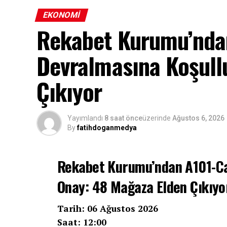
EKONOMI
Rekabet Kurumu’nda
Devralmasına Koşull
Çıkıyor
Yayımlandı
8 saat önce
üzerinde
Ağustos 6, 2026
By
fatihdoganmedya
Rekabet Kurumu’ndan A101-Ca
Onay: 48 Mağaza Elden Çıkıyo
Tarih: 06 Ağustos 2026
Saat: 12:00