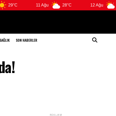
11 Ağu
28°C
12 Ağu
28°C
SAĞLIK
SON HABERLER
da!
REKLAM