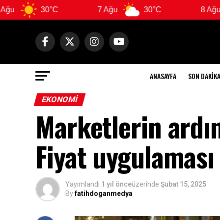
30°C
7 Ağu
30°C
8 Ağu
3
ANASAYFA
SON DAKIK
EKONOMI
Marketlerin ardın
Fiyat uygulaması 
Yayımlandı
1 yıl önce
üzerinde
Şubat 15, 2025
By
fatihdoganmedya