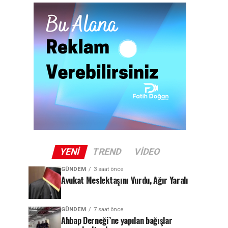
YENI
TREND
VIDEO
GÜNDEM
3 saat önce
Avukat Meslektaşını Vurdu, Ağır Yaralı
GÜNDEM
7 saat önce
Ahbap Derneği’ne yapılan bağışlar